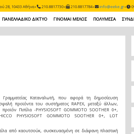
ού 28, 10433 Αθήνα
210.8817730
210.8817784
info@eeke.gr
09
ΠΑΝΕΛΛΑΔΙΚΟ ΔΙΚΤΥΟ
ΓΙΝΟΜΑΙ ΜΕΛΟΣ
ΠΟΛΥΜΕΣΑ
ΣΥΝΔ
ς Γραμματείας Καταναλωτή, που αφορά τη δημοσίευση
ασφαλή προϊόντα του συστήματος RAPEX, μεταξύ άλλων,
α το προϊόν Πιπίλα -PHYSIOSOFT GOMMOTO SOOTHER 0+,
υ CHICCO PHYSIOSOFT GOMMOTO SOOTHER 0+, LOT
ιπίλα από καουτσούκ, συσκευασμένη σε διάφανη πλαστική