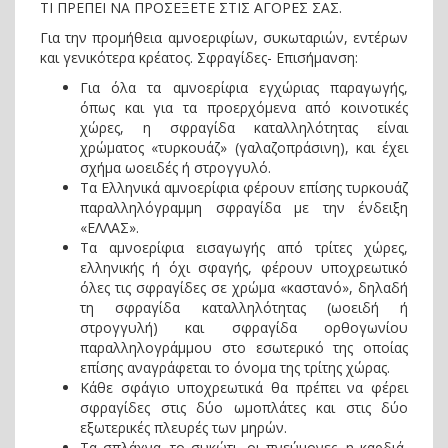
ΤΙ ΠΡΕΠΕΙ ΝΑ ΠΡΟΣΕΞΕΤΕ ΣΤΙΣ ΑΓΟΡΕΣ ΣΑΣ.
Για την προμήθεια αμνοεριφίων, συκωταριών, εντέρων
και γενικότερα κρέατος. Σφραγίδες- Επισήμανση:
Για όλα τα αμνοερίφια εγχώριας παραγωγής,
όπως και για τα προερχόμενα από κοινοτικές
χώρες, η σφραγίδα καταλληλότητας είναι
χρώματος «τυρκουάζ» (γαλαζοπράσινη), και έχει
σχήμα ωοειδές ή στρογγυλό.
Τα Ελληνικά αμνοερίφια φέρουν επίσης τυρκουάζ
παραλληλόγραμμη σφραγίδα με την ένδειξη
«ΕΛΛΑΣ».
Τα αμνοερίφια εισαγωγής από τρίτες χώρες,
ελληνικής ή όχι σφαγής, φέρουν υποχρεωτικό
όλες τις σφραγίδες σε χρώμα «καστανό», δηλαδή
τη σφραγίδα καταλληλότητας (ωοειδή ή
στρογγυλή) και σφραγίδα ορθογωνίου
παραλληλογράμμου στο εσωτερικό της οποίας
επίσης αναγράφεται το όνομα της τρίτης χώρας.
Κάθε σφάγιο υποχρεωτικά θα πρέπει να φέρει
σφραγίδες στις δύο ωμοπλάτες και στις δύο
εξωτερικές πλευρές των μηρών.
Τα σπλάχνα, το συκώτι, οι πνεύμονες, η καρδιά,