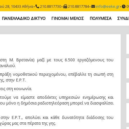
ού 28, 10433 Αθήνα
210.8817730
210.8817784
info@eeke.gr
09
ΠΑΝΕΛΛΑΔΙΚΟ ΔΙΚΤΥΟ
ΓΙΝΟΜΑΙ ΜΕΛΟΣ
ΠΟΛΥΜΕΣΑ
ΣΥΝΔ
στη Μ. Βρετανία) μαζί με τους 6.500 εργαζόμενους του
καναλιού.
 πράξη νομοθετικού περιεχομένου, επέβαλλε τη σιωπή στη
, στην Ε.Ρ.Τ.
ις στη κοινωνία.
αιτούμε να είμαστε αποδέκτες υπηρεσιών ενημέρωσης και
ου μόνο η δημόσια ραδιοτηλεόραση μπορεί να διασφαλίσει
στην Ε.Ρ.Τ., απολύει και κάθε δυνατότητα διάδοσης του
χώρας μας στα πέρατα της γης.