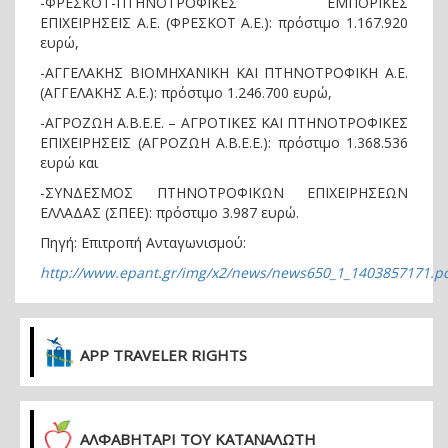
-ΦΡΕΣΚΟΤ-ΠΤΗΝΟΤΡΟΦΙΚΕΣ ΕΜΠΟΡΙΚΕΣ
ΕΠΙΧΕΙΡΗΣΕΙΣ Α.Ε. (ΦΡΕΣΚΟΤ Α.Ε.): πρόστιμο 1.167.920
ευρώ,
-ΑΓΓΕΛΑΚΗΣ ΒΙΟΜΗΧΑΝΙΚΗ ΚΑΙ ΠΤΗΝΟΤΡΟΦΙΚΗ Α.Ε.
(ΑΓΓΕΛΑΚΗΣ Α.Ε.): πρόστιμο 1.246.700 ευρώ,
-ΑΓΡΟΖΩΗ Α.Β.Ε.Ε. – ΑΓΡΟΤΙΚΕΣ ΚΑΙ ΠΤΗΝΟΤΡΟΦΙΚΕΣ
ΕΠΙΧΕΙΡΗΣΕΙΣ (ΑΓΡΟΖΩΗ Α.Β.Ε.Ε.): πρόστιμο 1.368.536
ευρώ και
-ΣΥΝΔΕΣΜΟΣ ΠΤΗΝΟΤΡΟΦΙΚΩΝ ΕΠΙΧΕΙΡΗΣΕΩΝ
ΕΛΛΑΔΑΣ (ΣΠΕΕ): πρόστιμο 3.987 ευρώ.
Πηγή: Επιτροπή Ανταγωνισμού:
http
://
www
.
epant
.
gr
/
img
/
x
2/
news
/
news
650_1_1403857171.
p
APP TRAVELER RIGHTS
ΑΛΦΑΒΗΤΑΡΙ ΤΟΥ ΚΑΤΑΝΑΛΩΤΗ