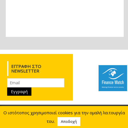
ΕΓΓΡΑΦΉ ΣΤΟ
NEWSLETTER
Ιουλιανού 28, 10433 Αθήνα
210.8817730
210.8817784
Ο ιστότοπος χρησιμοποιεί cookies για την ομαλή λειτουργία
info@eeke.gr
09:00 - 16:00
του.
Αποδοχή
weaved by Egritos Group