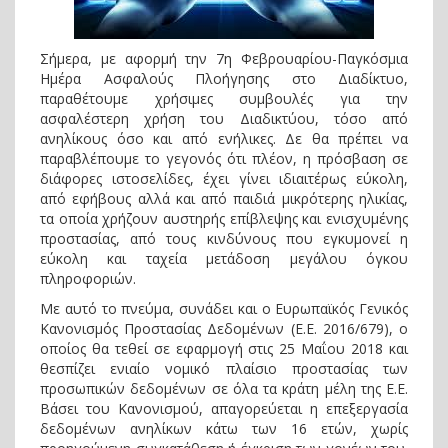
Σήμερα, με αφορμή την 7η Φεβρουαρίου-Παγκόσμια
Ημέρα Ασφαλούς Πλοήγησης στο Διαδίκτυο,
παραθέτουμε χρήσιμες συμβουλές για την
ασφαλέστερη χρήση του Διαδικτύου, τόσο από
ανηλίκους όσο και από ενήλικες. Δε θα πρέπει να
παραβλέπουμε το γεγονός ότι πλέον, η πρόσβαση σε
διάφορες ιστοσελίδες, έχει γίνει ιδιαιτέρως εύκολη,
από εφήβους αλλά και από παιδιά μικρότερης ηλικίας,
τα οποία χρήζουν αυστηρής επίβλεψης και ενισχυμένης
προστασίας, από τους κινδύνους που εγκυμονεί η
εύκολη και ταχεία μετάδοση μεγάλου όγκου
πληροφοριών.
Με αυτό το πνεύμα, συνάδει και ο Ευρωπαϊκός Γενικός
Κανονισμός Προστασίας Δεδομένων (Ε.Ε. 2016/679), ο
οποίος θα τεθεί σε εφαρμογή στις 25 Μαΐου 2018 και
θεσπίζει ενιαίο νομικό πλαίσιο προστασίας των
προσωπικών δεδομένων σε όλα τα κράτη μέλη της Ε.Ε.
Βάσει του Κανονισμού, απαγορεύεται η επεξεργασία
δεδομένων ανηλίκων κάτω των 16 ετών, χωρίς