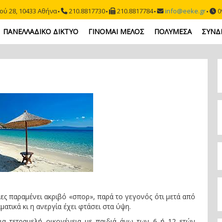
ού 28, 10433 Αθήνα
210.8817730
210.8817784
info@eeke.gr
09
ΠΑΝΕΛΛΑΔΙΚΟ ΔΙΚΤΥΟ
ΓΙΝΟΜΑΙ ΜΕΛΟΣ
ΠΟΛΥΜΕΣΑ
ΣΥΝΔ
ίες παραμένει ακριβό «σπορ», παρά το γεγονός ότι μετά από
ατικά κι η ανεργία έχει φτάσει στα ύψη.
 μια τετραμελή οικογένεια με παιδιά άνω των 6 ή 12 ετών