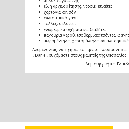
μπλοκ ζωγραφικής
είδη αρχειοθέτησης, ντοσιέ, ετικέτες
χαρτόνια κανσόν
φωτοτυπικό χαρτί
κόλλες, σελοτέιπ
γεωμετρικά σχήματα και διαβήτες
παγούρια νερού, ισοθερμικές τσάντες, φαγη
μωρομάντηλα, χαρτομάντηλα και αντισηπτικά
Αναμένοντας να ηχήσει το πρώτο κουδούνι και σ
#Daniel, ευχόμαστε στους μαθητές της Θεσσαλίας
Δημιουργική και Ελπιδοφόρα Σχολική