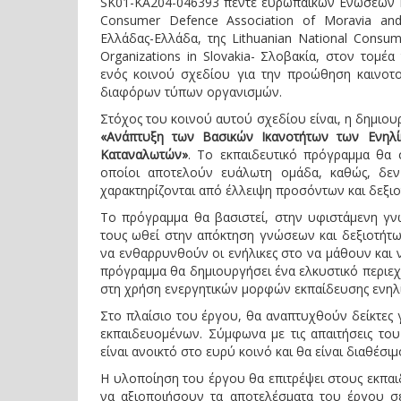
SK01-KA204-046393 πέντε ευρωπαϊκών Eνώσεων Kα
Consumer Defence Association of Moravia and
Ελλάδας-Ελλάδα, της Lithuanian National Consum
Organizations in Slovakia- Σλοβακία, στον τομέ
ενός κοινού σχεδίου για την προώθηση καινοτο
διαφόρων τύπων οργανισμών.
Στόχος του κοινού αυτού σχεδίου είναι, η δημιου
«Ανάπτυξη των Βασικών Ικανοτήτων των Ενηλ
Καταναλωτών»
. Το εκπαιδευτικό πρόγραμμα θα σ
οποίοι αποτελούν ευάλωτη ομάδα, καθώς, δεν
χαρακτηρίζονται από έλλειψη προσόντων και δεξιο
Το πρόγραμμα θα βασιστεί, στην υφιστάμενη γν
τους ωθεί στην απόκτηση γνώσεων και δεξιοτήτων
να ενθαρρυνθούν οι ενήλικες στο να μάθουν και ν
πρόγραμμα θα δημιουργήσει ένα ελκυστικό περιεχ
στη χρήση ενεργητικών μορφών εκπαίδευσης ενηλ
Στο πλαίσιο του έργου, θα αναπτυχθούν δείκτες 
εκπαιδευομένων. Σύμφωνα με τις απαιτήσεις το
είναι ανοικτό στο ευρύ κοινό και θα είναι διαθέσ
Η υλοποίηση του έργου θα επιτρέψει στους εκπαι
να αξιοποιήσουν τα αποτελέσματα του έργου σε