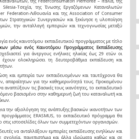
ταναλωτών, της Federconsumatori Piemonte – Ιταλία, της
 Silesia-Τσεχία, της Ένωσης Εργαζόμενων Καταναλωτών
er Federation-Λιθουανία και της Association of Consumer
α των Στρατηγικών Συνεργασιών και ξεκίνησε η υλοποίηση
μιών, την ανταλλαγή εμπειριών και τεχνογνωσίας μεταξύ
ργία ενός καινοτόμου εκπαιδευτικού προγράμματος με τίτλο
ίκων μέσω ενός Καινοτόμου Προγράμματος Εκπαίδευσης
χεδιαστεί για άνεργους ενήλικες ηλικίας έως 29 ετών οι
 έχουν ολοκληρώσει τη δευτεροβάθμια εκπαίδευση και
τήτων.
ώση και εμπειρία των εκπαιδευομένων και ταυτόχρονα θα
, απαραίτητων για την καθημερινότητά τους. Προκειμένου
α αναπτύξουν τις βασικές τους ικανότητες, το εκπαιδευτικό
όμενο βασισμένο στην καθημερινή ζωή του καταναλωτή και
ίκων.
για την αξιολόγηση της ανάπτυξης βασικών ικανοτήτων των
υ προγράμματος ERASMUS, το εκπαιδευτικό πρόγραμμα θα
ιμο στις ιστοσελίδες όλων των συμμετεχόντων οργανισμών.
δευτές να ανταλλάξουν εμπειρίες εκπαίδευσης ενηλίκων και
 σχολεία, πανεπιστήμια και άλλα ιδρύματα καθώς και σε