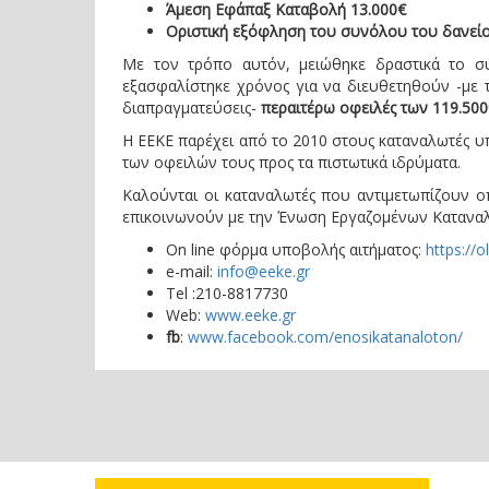
Άμεση Εφάπαξ Καταβολή 13.000€
Οριστική εξόφληση του συνόλου του δανεί
Με τον τρόπο αυτόν, μειώθηκε δραστικά το
εξασφαλίστηκε χρόνος για να διευθετηθούν -με τ
διαπραγματεύσεις-
περαιτέρω οφειλές των 119.500
H ΕΕΚΕ παρέχει από το 2010 στους καταναλωτές υ
των οφειλών τους προς τα πιστωτικά ιδρύματα.
Καλούνται οι καταναλωτές που αντιμετωπίζουν 
επικοινωνούν με την Ένωση Εργαζομένων Καταναλ
On line φόρμα υποβολής αιτήματος:
https://o
e-mail:
info@eeke.gr
Τel :210-8817730
Web:
www
.
eeke
.
gr
fb
:
www.facebook.com/enosikatanaloton/