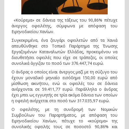
«Kούρεμα» σε δάνεια της τάξεως του 90,86% πέτυχε
άνεργος οφειλέτης, σύμφωνα με απόφαση του
Ειρηνοδικείου Χανίων.
Συγκεκριμένα, ένα ζευγάρι οφειλετών από τα Χανιά
απευθύνθηκε στο Τοπικό Παράρτημα της Ένωσης
Εργαζομένων Καταναλωτών Ελλάδας, προκειμένου να
διευθετήσει οφειλές που είχε σε τράπεζες, οι οποίες
συνολικά άγγιζαν το ποσό των 376.447,74 ευρώ.
Ο άνδρας ο οποίος είναι άνεργος μαζί με τη σύζυγο του
έχουν μοναδικό μηνιαίο εισόδημα 150,00 ευρώ από
μίσθωση ακινήτου, ενώ οι οφειλές του σε δάνεια
ανέρχονται σε 59.411,77 ευρώ. Παράλληλα ο άνδρας
έχει μπει ως εγγυητής σε τρία ακόμα δάνεια των οποίων
η οφειλή ανέρχεται στο ποσό των 317.035,97 ευρώ.
Ο οφειλέτης, με τη συνδρομή των Νομικών
Συμβούλων του Παραρτήματος, με απόφαση του
Ειρηνοδικείου Χανίων, πέτυχε το «κούρεμα» της
συνολικής οφειλής τους σε ποσοστό 90,86% και