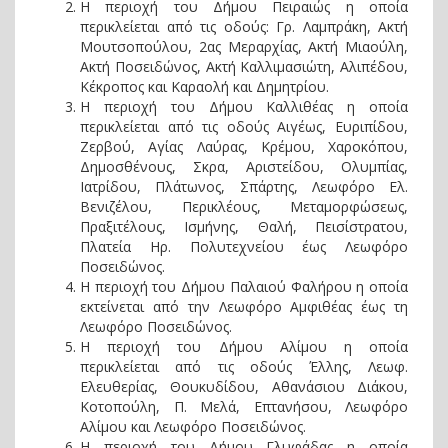
Η περιοχή του Δήμου Πειραιώς η οποία
περικλείεται από τις οδούς: Γρ. Λαμπράκη, Ακτή
Μουτσοπούλου, 2ας Μεραρχίας, Ακτή Μιαούλη,
Ακτή Ποσειδώνος, Ακτή Καλλιμασιώτη, Αλιπέδου,
Κέκροπος και Καραολή και Δημητρίου.
Η περιοχή του Δήμου Καλλιθέας η οποία
περικλείεται από τις οδούς Αιγέως, Ευριπίδου,
Ζερβού, Αγίας Λαύρας, Κρέμου, Χαροκόπου,
Δημοσθένους, Σκρα, Αριστείδου, Ολυμπίας,
Ιατρίδου, Πλάτωνος, Σπάρτης, Λεωφόρο Ελ.
Βενιζέλου, Περικλέους, Μεταμορφώσεως,
Πραξιτέλους, Ισμήνης, Θαλή, Πεισίστρατου,
Πλατεία Ηρ. Πολυτεχνείου έως Λεωφόρο
Ποσειδώνος.
Η περιοχή του Δήμου Παλαιού Φαλήρου η οποία
εκτείνεται από την Λεωφόρο Αμφιθέας έως τη
Λεωφόρο Ποσειδώνος.
Η περιοχή του Δήμου Αλίμου η οποία
περικλείεται από τις οδούς Έλλης, Λεωφ.
Ελευθερίας, Θουκυδίδου, Αθανάσιου Διάκου,
Κοτοπούλη, Π. Μελά, Επτανήσου, Λεωφόρο
Αλίμου και Λεωφόρο Ποσειδώνος.
Η περιοχή του Δήμου Γλυφάδας η οποία