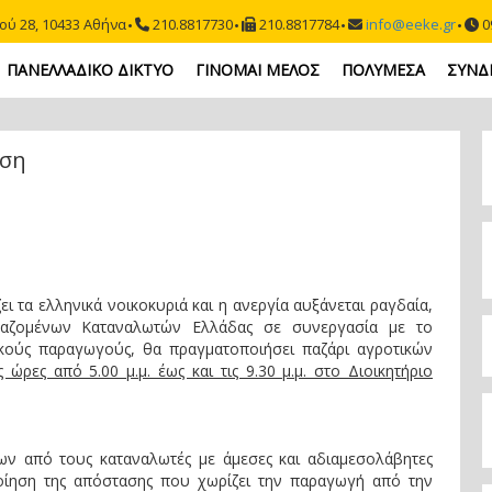
ού 28, 10433 Αθήνα
210.8817730
210.8817784
info@eeke.gr
09
ΠΑΝΕΛΛΑΔΙΚΟ ΔΙΚΤΥΟ
ΓΙΝΟΜΑΙ ΜΕΛΟΣ
ΠΟΛΥΜΕΣΑ
ΣΥΝΔ
ωση
ει τα ελληνικά νοικοκυριά και η ανεργία αυξάνεται ραγδαία,
γαζομένων Καταναλωτών Ελλάδας σε συνεργασία με το
κούς παραγωγούς, θα πραγματοποιήσει παζάρι αγροτικών
ώρες από 5.00 μ.μ. έως και τις 9.30 μ.μ. στο Διοικητήριο
ν από τους καταναλωτές με άμεσες και αδιαμεσολάβητες
οίηση της απόστασης που χωρίζει την παραγωγή από την