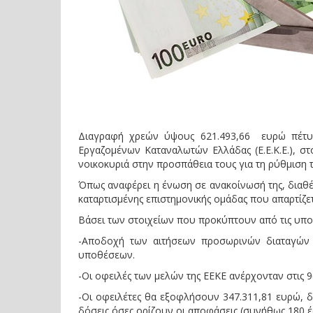
Διαγραφή χρεών ύψους 621.493,66 ευρώ πέτυ
Εργαζομένων Καταναλωτών Ελλάδας (Ε.Ε.Κ.Ε.), σ
νοικοκυριά στην προσπάθεια τους για τη ρύθμιση 
Όπως αναφέρει η ένωση σε ανακοίνωσή της, διαθέτ
καταρτισμένης επιστημονικής ομάδας που απαρτίζε
Βάσει των στοιχείων που προκύπτουν από τις υποθ
-Αποδοχή των αιτήσεων προσωρινών διαταγών
υποθέσεων.
-Οι οφειλές των μελών της ΕΕΚΕ ανέρχονταν στις 9
-Οι οφειλέτες θα εξοφλήσουν 347.311,81 ευρώ, 
δόσεις όσες ορίζουν οι αποφάσεις (συνήθως 180 έω