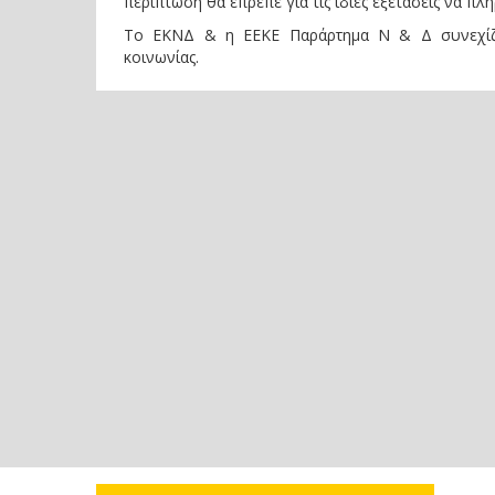
περίπτωση θα έπρεπε για τις ίδιες εξετάσεις να 
Το ΕΚΝΔ & η ΕΕΚΕ Παράρτημα Ν & Δ συνεχίζ
κοινωνίας.