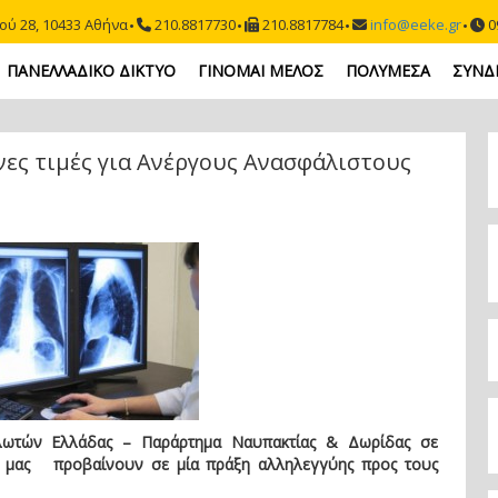
ού 28, 10433 Αθήνα
210.8817730
210.8817784
info@eeke.gr
09
ΠΑΝΕΛΛΑΔΙΚΟ ΔΙΚΤΥΟ
ΓΙΝΟΜΑΙ ΜΕΛΟΣ
ΠΟΛΥΜΕΣΑ
ΣΥΝΔ
νες τιμές για Ανέργους Ανασφάλιστους
αλωτών Ελλάδας – Παράρτημα Ναυπακτίας & Δωρίδας σε
ής μας προβαίνουν σε μία πράξη αλληλεγγύης προς τους