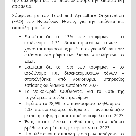
την οικονομία και να διασφαλίσουμε την επισιτιστική
ασφάλεια.
Σύμφωνα με τον Food and Agriculture Organization
(FAO) των Ηνωμένων Εθνών, για την απώλεια και
σπατάλη τροφίμων:
Εκτιμάται ότι το 13% των τροφίμων – το
ισοδύναμο 1,25 δισεκατομμυρίων τόνων –
χάνονται παγκοσμίως μετά τη συγκομιδή και πριν
φτάσουν στα ράφια των λιανικών πωλήσεων το
2021.
Εκτιμάται ότι το 19% των τροφίμων – το
ισοδύναμο 1,05 δισεκατομμυρίων τόνων –
σπαταλήθηκε από νοικοκυριά, υπηρεσίες
εστίασης και λιανικό εμπόριο το 2022
Τα νοικοκυριά ευθύνονται για το 60% της
παγκόσμιας σπατάλης τροφίμων
Περίπου το 28,9% του παγκόσμιου πληθυσμού –
2,33 δισεκατομμύρια άνθρωποι – αντιμετώπιζαν
μέτρια ή σοβαρή επισιτιστική ανασφάλεια το 2023
Ένας στους έντεκα ανθρώπους στον κόσμο
βρέθηκε αντιμέτωπος με την πείνα το 2023
Η απώλεια και η σπατάλη τροφίμων παράγουν το