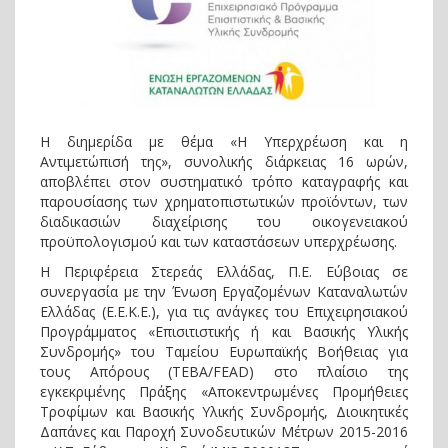
Η διημερίδα με θέμα «Η Υπερχρέωση και η
Αντιμετώπισή της», συνολικής διάρκειας 16 ωρών,
αποβλέπει στον συστηματικό τρόπο καταγραφής και
παρουσίασης των χρηματοπιστωτικών προϊόντων, των
διαδικασιών διαχείρισης του οικογενειακού
προϋπολογισμού και των καταστάσεων υπερχρέωσης.
Η Περιφέρεια Στερεάς Ελλάδας, Π.Ε. Εύβοιας σε
συνεργασία με την Ένωση Εργαζομένων Καταναλωτών
Ελλάδας (Ε.Ε.Κ.Ε.), για τις ανάγκες του Επιχειρησιακού
Προγράμματος «Επισιτιστικής ή και Βασικής Υλικής
Συνδρομής» του Ταμείου Ευρωπαϊκής Βοήθειας για
τους Απόρους (TEBA/FEAD) στο πλαίσιο της
εγκεκριμένης Πράξης «Αποκεντρωμένες Προμήθειες
Τροφίμων και Βασικής Υλικής Συνδρομής, Διοικητικές
Δαπάνες και Παροχή Συνοδευτικών Μέτρων 2015-2016