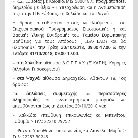
– Κ.Σ. Εύβοιας με Κωδικό/MIS 5000187» πραγματοποιεί
διημερίδα με θέμα «Η Υπερχρέωση και η Αντιμετώπισή
της» στην Π.Ε. Εύβοιας, τη Χαλκίδα και τα Ψαχνά.
Η δράση απευθύνεται στους ωφελούμενους του
Επιχειρησιακού Προγράμματος Επισιτιστικής ή και
Βασικής Υλικής Συνδρομής του Ταμείου Ευρωπαϊκής
Βοήθειας για τους Απόρους (TEBA/FEAD) και θα
υλοποιηθεί
την Τρίτη 30/10/2018, 09.00-17.00 & την
Τετάρτη 31/10/2018, 09.00-17.00
:
– στη Χαλκίδα
: αίθουσα Δ.Ο.Π.Π.Α.Χ. (Ε’ ΚΑΠΗ), Καμάρες
(πλησίον Γηροκομείου)
–
στα Ψαχνά
: αίθουσα Δημαρχείου, Αβάντων 18, 1ος
όροφος
Για
δηλώσεις συμμετοχής
και
περισσότερες
πληροφορίες
οι ενδιαφερόμενοι μπορούν να
απευθύνονται έως τη Δευτέρα 29/10/2018 για:
– Χαλκίδα: Υπεύθυνη επικοινωνίας κα Μπενέτου
Ευθυμία > Τηλ: 22210 79752
– Ψαχνά: Υπεύθυνη επικοινωνίας κα Διονέλη Μαρία >
Τηλ: 22283 50243