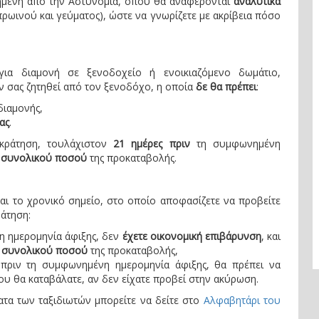
ρημένη από την Αστυνομία, όπου θα αναφέρονται
αναλυτικά
πρωινού και γεύματος), ώστε να γνωρίζετε με ακρίβεια πόσο
για διαμονή σε ξενοδοχείο ή ενοικιαζόμενο δωμάτιο,
 σας ζητηθεί από τον ξενοδόχο, η οποία
δε θα πρέπει
:
ιαμονής,
ας
.
κράτηση, τουλάχιστον
21 ημέρες πριν
τη συμφωνημένη
 συνολικού ποσού
της προκαταβολής.
ναι το χρονικό σημείο, στο οποίο αποφασίζετε να προβείτε
ράτηση:
 ημερομηνία άφιξης, δεν
έχετε οικονομική επιβάρυνση
, και
υ
συνολικού ποσού
της προκαταβολής,
πριν τη συμφωνημένη ημερομηνία άφιξης, θα πρέπει να
υ θα καταβάλατε, αν δεν είχατε προβεί στην ακύρωση.
ατα των ταξιδιωτών μπορείτε να δείτε στο
Αλφαβητάρι του