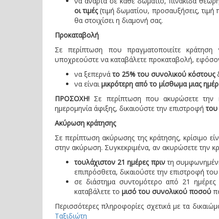
να αναρτά σε κάθε δωμάτιο, πινακίδα θεω
οι τιμές
(τιμή δωματίου, προσαυξήσεις, τιμή 
θα στοιχίσει η διαμονή σας.
Προκαταβολή
Σε περίπτωση που πραγματοποιείτε κράτηση 
υποχρεούστε να καταβάλετε προκαταβολή, εφόσον
να ξεπερνά
το 25% του συνολικού κόστους
δ
να είναι
μικρότερη από το μίσθωμα μιας ημέρ
ΠΡΟΣΟΧΗ!
Σε περίπτωση που ακυρώσετε την 
ημερομηνία άφιξης, δικαιούστε την επιστροφή
του
Ακύρωση κράτησης
Σε περίπτωση ακύρωσης της κράτησης, κρίσιμο εί
στην ακύρωση. Συγκεκριμένα, αν ακυρώσετε την κ
τουλάχιστον 21 ημέρες πριν
τη συμφωνημένη
επιπρόσθετα, δικαιούστε την επιστροφή το
σε διάστημα συντομότερο από 21 ημέρες 
καταβάλετε το
μισό του συνολικού ποσού
πο
Περισσότερες πληροφορίες σχετικά με τα δικαιώμ
Ταξιδιώτη