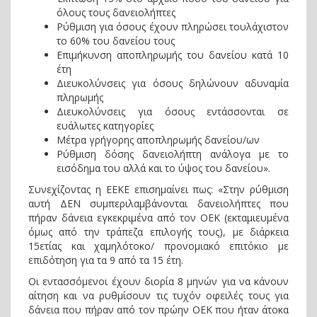
όλους τους δανειολήπτες
Ρύθμιση για όσους έχουν πληρώσει τουλάχιστον
το 60% του δανείου τους
Επιμήκυνση αποπληρωμής του δανείου κατά 10
έτη
Διευκολύνσεις για όσους δηλώνουν αδυναμία
πληρωμής
Διευκολύνσεις για όσους εντάσσονται σε
ευάλωτες κατηγορίες
Μέτρα γρήγορης αποπληρωμής δανείου/ων
Ρύθμιση δόσης δανειολήπτη ανάλογα με το
εισόδημα του αλλά και το ύψος του δανείου».
Συνεχίζοντας η ΕΕΚΕ επισημαίνει πως: «Στην ρύθμιση
αυτή ΔΕΝ συμπεριλαμβάνονται δανειολήπτες που
πήραν δάνεια εγκεκριμένα από τον ΟΕΚ (εκταμιευμένα
όμως από την τράπεζα επιλογής τους), με διάρκεια
15ετίας και χαμηλότοκο/ προνομιακό επιτόκιο με
επιδότηση για τα 9 από τα 15 έτη.
Οι εντασσόμενοι έχουν διορία 8 μηνών για να κάνουν
αίτηση και να ρυθμίσουν τις τυχόν οφειλές τους για
δάνεια που πήραν από τον πρώην ΟΕΚ που ήταν άτοκα