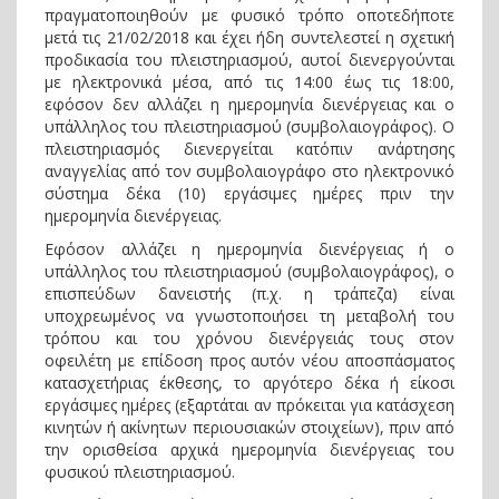
πραγματοποιηθούν με φυσικό τρόπο οποτεδήποτε
μετά τις 21/02/2018 και έχει ήδη συντελεστεί η σχετική
προδικασία του πλειστηριασμού, αυτοί διενεργούνται
με ηλεκτρονικά μέσα, από τις 14:00 έως τις 18:00,
εφόσον δεν αλλάζει η ημερομηνία διενέργειας και ο
υπάλληλος του πλειστηριασμού (συμβολαιογράφος). Ο
πλειστηριασμός διενεργείται κατόπιν ανάρτησης
αναγγελίας από τον συμβολαιογράφο στο ηλεκτρονικό
σύστημα δέκα (10) εργάσιμες ημέρες πριν την
ημερομηνία διενέργειας.
Εφόσον αλλάζει η ημερομηνία διενέργειας ή ο
υπάλληλος του πλειστηριασμού (συμβολαιογράφος), ο
επισπεύδων δανειστής (π.χ. η τράπεζα) είναι
υποχρεωμένος να γνωστοποιήσει τη μεταβολή του
τρόπου και του χρόνου διενέργειάς τους στον
οφειλέτη με επίδοση προς αυτόν νέου αποσπάσματος
κατασχετήριας έκθεσης, το αργότερο δέκα ή είκοσι
εργάσιμες ημέρες (εξαρτάται αν πρόκειται για κατάσχεση
κινητών ή ακίνητων περιουσιακών στοιχείων), πριν από
την ορισθείσα αρχικά ημερομηνία διενέργειας του
φυσικού πλειστηριασμού.