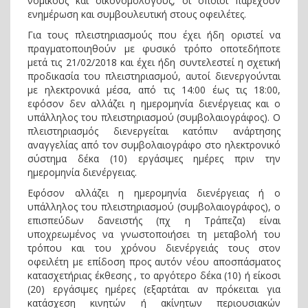
νομικούς και οικονομολόγους, οι οποίοι παρέχουν
ενημέρωση και συμβουλευτική στους οφειλέτες.
Για τους πλειστηριασμούς που έχει ήδη οριστεί να
πραγματοποιηθούν με φυσικό τρόπο οποτεδήποτε
μετά τις 21/02/2018 και έχει ήδη συντελεστεί η σχετική
προδικασία του πλειστηριασμού, αυτοί διενεργούνται
με ηλεκτρονικά μέσα, από τις 14:00 έως τις 18:00,
εφόσον δεν αλλάζει η ημερομηνία διενέργειας και ο
υπάλληλος του πλειστηριασμού (συμβολαιογράφος). Ο
πλειστηριασμός διενεργείται κατόπιν ανάρτησης
αναγγελίας από τον συμβολαιογράφο στο ηλεκτρονικό
σύστημα δέκα (10) εργάσιμες ημέρες πριν την
ημερομηνία διενέργειας.
Εφόσον αλλάζει η ημερομηνία διενέργειας ή ο
υπάλληλος του πλειστηριασμού (συμβολαιογράφος), ο
επισπεύδων δανειστής (πχ η Τράπεζα) είναι
υποχρεωμένος να γνωστοποιήσει τη μεταβολή του
τρόπου και του χρόνου διενέργειάς τους στον
οφειλέτη με επίδοση προς αυτόν νέου αποσπάσματος
κατασχετήριας έκθεσης , το αργότερο δέκα (10) ή είκοσι
(20) εργάσιμες ημέρες (εξαρτάται αν πρόκειται για
κατάσχεση κινητών ή ακίνητων περιουσιακών