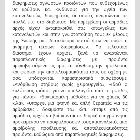
διαφημίσεις αγνώστων προϊόντων που ενδεχομένως
να κρύβουν και κινδύνους για την υγεία των
καταναλωτών, διαφημίσεις οι οποίες αναρτώνται σε
πολλά site στο διαδίκτυο. Με παρέμβαση οι αρμόδιες
αρχές είχαν ανταποκριθεί στις καταγγελίες των
καταναλωτών και στην γνωστοποίηση τους εκ μέρους
της Ένωσής μας. Αποτέλεσμα αυτού ήταν να πάψει η
ανάρτηση τέτοιων διαφημίσεων. Το τελευταίο
διάστημα, έχουν αρχίσει ξανά να αναρτώνται
παραπλανητικές διαφημίσεις με προϊόντα
αμφισβητούμενα ως προς τη σύνθεση, την προέλευση
και φυσικά την αποτελεσματικότητα τους σε σχέση με
όσα υπόσχονται. Χαρακτηριστικά αναφέρουμε:
«Ανόρθωση στήθους χωρίς χειρουργείο», «ιδού ο
καλύτερος τρόπος για να απαλλαγείτε από τις ρυτίδες
για πάντα», «δοκιμασμένη μέθοδος για να χάσεις 30
κιλά», «υπάρχει μια φτηνή και απλή θεραπεία για τις
αρθρώσεις… δοκιμάστε το» κλπ. Ζητάμε από τις
αρμόδιες αρχές να βρίσκονται σε διαρκή επαγρύπνηση
προκειμένου να προφυλάσσουν τους καταναλωτές από
αμφίβολης προέλευσης και αποτελεσματικότητας
προϊόντα, καθώς και από παραπλανητικές διαφημίσεις.