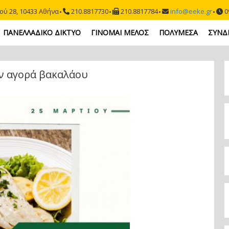
ού 28, 10433 Αθήνα
210.8817730
210.8817784
info@eeke.gr
09
ΠΑΝΕΛΛΑΔΙΚΟ ΔΙΚΤΥΟ
ΓΙΝΟΜΑΙ ΜΕΛΟΣ
ΠΟΛΥΜΕΣΑ
ΣΥΝΔ
ν αγορά βακαλάου