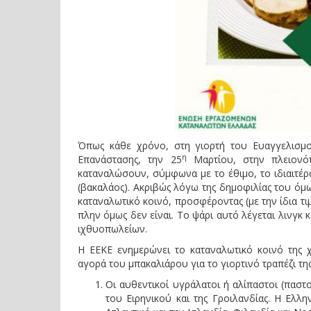
Όπως κάθε χρόνο, στη γιορτή του Ευαγγελισμού
η
Επανάστασης, την 25
Μαρτίου, στην πλειονότ
καταναλώσουν, σύμφωνα με το έθιμο, το ιδιαιτέρ
(βακαλάος). Ακριβώς λόγω της δημοφιλίας του όμω
καταναλωτικό κοινό, προσφέροντας (με την ίδια τι
πλην όμως δεν είναι. Το ψάρι αυτό λέγεται λινγκ 
ιχθυοπωλείων.
Η ΕΕΚΕ ενημερώνει το καταναλωτικό κοινό της 
αγορά του μπακαλιάρου για το γιορτινό τραπέζι τη
Οι αυθεντικοί υγράλατοι ή αλίπαστοι (παστ
του Ειρηνικού και της Γροιλανδίας. Η Ελλ