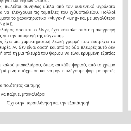
ορβηγία και Νήσων Φερόε .
κ, πωλείται συνήθως δίπλα από τον αυθεντικό υγράλατο
α να ελέγχουμε τις ταμπέλες του ιχθυοπωλείου. Πολλοί
ατα το χαρακτηριστικό «Λίνγκ» ή «Ling» και με μεγαλύτερα
ΑΝΔΙΑΣ.
αλιάρος όσο και το λίνγκ, έχει κόκκαλα οπότε η αναγραφή
ής για την αποφυγή της σύγχυσης.
ς έχει μια χαρακτηριστική λευκή γραμμή που διατρέχει το
ευρές. Αν δεν είναι ορατή και από τις δύο πλευρές αυτό δεν
μή από τη μία πλευρά του ψαριού να είναι κρυμμένη εξαιτίας
 καλού μπακαλιάρου, όπως και κάθε ψαριού, από το χρώμα
 ή κίτρινη απόχρωση και να μην επιλέγουμε ψάρι με ορατές
 ποιότητας και τιμής!
να παίρνει μπακαλιάρο!
 και την εξαπάτηση!