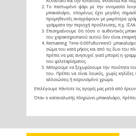
Ατλαντικό και την Ισλανδία, Φιλανδία και Ν
Το παστωμένο ψάρι με την ονομασία λινγ
μπακαλιάρο, επομένως έχει μεγάλη σημασί
προμηθευτές αναγράφουν με μικρότερα γράμμ
γράμματα την περιοχή προέλευσης, π.χ. ΙΣΛ
Επισημαίνουμε ότι τόσο ο αυθεντικός μπακ
του χαρακτηριστικού αυτού δεν είναι επαρκ
Remaining Time-0:00FullscreenO μπακαλιάρο
σώμα του κατά μήκος και από τις δυο του πλ
πρέπει να μας ανησυχεί γιατί μπορεί η γραμ
του φιλεταρίσματος.
Μπορούμε να ξεχωρίσουμε την ποιότητα του
του. Πρέπει να είναι λευκός, χωρίς κηλίδες
αλλοιώσεις ή κιτρινισμένο χρώμα.
Επιλέγουμε πάντοτε τις αγορές μας μετά από έρευνα
Όταν ο καταναλωτής πληρώνει μπακαλιάρο, πρέπει 
Όχι στην παραπλάνηση