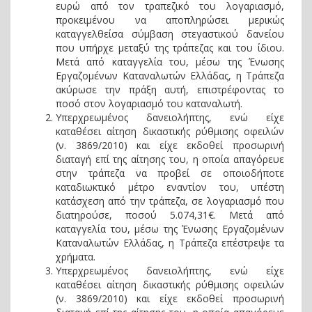
ευρώ από τον τραπεζικό του λογαριασμό,
προκειμένου να αποπληρώσει μερικώς
καταγγελθείσα σύμβαση στεγαστικού δανείου
που υπήρχε μεταξύ της τράπεζας και του ίδιου.
Μετά από καταγγελία του, μέσω της Ένωσης
Εργαζομένων Καταναλωτών Ελλάδας, η Τράπεζα
ακύρωσε την πράξη αυτή, επιστρέφοντας το
ποσό στον λογαριασμό του καταναλωτή.
Υπερχρεωμένος δανειολήπτης, ενώ είχε
καταθέσει αίτηση δικαστικής ρύθμισης οφειλών
(ν. 3869/2010) και είχε εκδοθεί προσωρινή
διαταγή επί της αίτησης του, η οποία απαγόρευε
στην τράπεζα να προβεί σε οποιοδήποτε
καταδιωκτικό μέτρο εναντίον του, υπέστη
κατάσχεση από την τράπεζα, σε λογαριασμό που
διατηρούσε, ποσού 5.074,31€. Μετά από
καταγγελία του, μέσω της Ένωσης Εργαζομένων
Καταναλωτών Ελλάδας, η Τράπεζα επέστρεψε τα
χρήματα.
Υπερχρεωμένος δανειολήπτης, ενώ είχε
καταθέσει αίτηση δικαστικής ρύθμισης οφειλών
(ν. 3869/2010) και είχε εκδοθεί προσωρινή