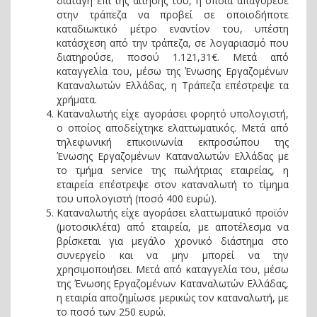
διαταγή επί της αίτησης του, η οποία απαγόρευε
στην τράπεζα να προβεί σε οποιοδήποτε
καταδιωκτικό μέτρο εναντίον του, υπέστη
κατάσχεση από την τράπεζα, σε λογαριασμό που
διατηρούσε, ποσού 1.121,31€. Μετά από
καταγγελία του, μέσω της Ένωσης Εργαζομένων
Καταναλωτών Ελλάδας, η Τράπεζα επέστρεψε τα
χρήματα.
Καταναλωτής είχε αγοράσει φορητό υπολογιστή,
ο οποίος αποδείχτηκε ελαττωματικός. Μετά από
τηλεφωνική επικοινωνία εκπροσώπου της
Ένωσης Εργαζομένων Καταναλωτών Ελλάδας με
το τμήμα service της πωλήτριας εταιρείας, η
εταιρεία επέστρεψε στον καταναλωτή το τίμημα
του υπολογιστή (ποσό 400 ευρώ).
Καταναλωτής είχε αγοράσει ελαττωματικό προϊόν
(μοτοσικλέτα) από εταιρεία, με αποτέλεσμα να
βρίσκεται για μεγάλο χρονικό διάστημα στο
συνεργείο και να μην μπορεί να την
χρησιμοποιήσει. Μετά από καταγγελία του, μέσω
της Ένωσης Εργαζομένων Καταναλωτών Ελλάδας,
η εταιρία αποζημίωσε μερικώς τον καταναλωτή, με
το ποσό των 250 ευρώ.