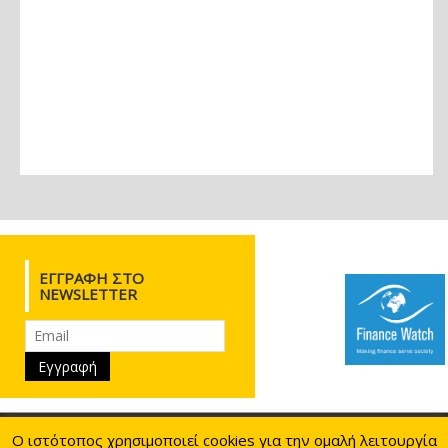
ΕΓΓΡΑΦΉ ΣΤΟ
NEWSLETTER
Ιουλιανού 28, 10433 Αθήνα
210.8817730
210.8817784
Ο ιστότοπος χρησιμοποιεί cookies για την ομαλή λειτουργία