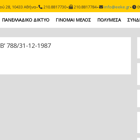
ού 28, 10433 Αθήνα
210.8817730
210.8817784
info@eeke.gr
09
ΠΑΝΕΛΛΑΔΙΚΟ ΔΙΚΤΥΟ
ΓΙΝΟΜΑΙ ΜΕΛΟΣ
ΠΟΛΥΜΕΣΑ
ΣΥΝΔ
’ 788/31-12-1987