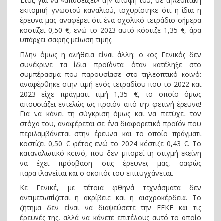
Έτσι, για να «αποδείξει» την άποψή του, σε τηλεοπτική
εκπομπή γνωστού καναλιού, ισχυρίστηκε ότι η ίδια η
έρευνα μας αναφέρει ότι ένα σχολικό τετράδιο σήμερα
κοστίζει 0,50 €, ενώ το 2023 αυτό κόστιζε 1,35 €, άρα
υπάρχει σαφής μείωση τιμής.
Πλην όμως η αλήθεια είναι άλλη: ο κος Γενικός δεν
συνέκρινε τα ίδια προϊόντα όταν κατέληξε στο
συμπέρασμα που παρουσίασε στο τηλεοπτικό κοινό:
αναφέρθηκε στην τιμή ενός τετραδίου που το 2022 και
2023 είχε πράγματι τιμή 1,35 €, το οποίο όμως
απουσιάζει εντελώς ως προϊόν από την φετινή έρευνα!
Για να κάνει τη σύγκριση όμως και να πετύχει τον
στόχο του, αναφέρεται σε ένα διαφορετικό προϊόν που
περιλαμβάνεται στην έρευνα και το οποίο πράγματι
κοστίζει 0,50 € φέτος ενώ το 2024 κόστιζε 0,43 €. Το
καταναλωτικό κοινό, που δεν μπορεί τη στιγμή εκείνη
να έχει πρόσβαση στις έρευνες μας, σαφώς
παραπλανείται και ο σκοπός του επιτυγχάνεται.
Κε Γενικέ, με τέτοια φθηνά τεχνάσματα δεν
αντιμετωπίζεται η ακρίβεια και η αισχροκέρδεια. Το
ζήτημα δεν είναι να διαψεύσετε την ΕΕΚΕ και τις
έρευνές της, αλλά να κάνετε επιτέλους αυτό το οποίο