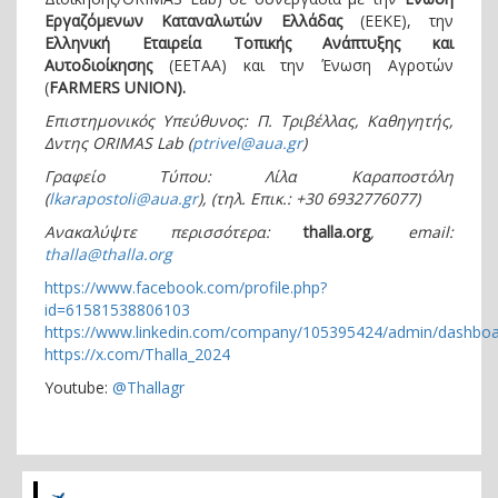
Εργαζόμενων Καταναλωτών Ελλάδας
(ΕΕΚΕ), την
Ελληνική Εταιρεία Τοπικής Ανάπτυξης και
Αυτοδιοίκησης
(ΕΕΤΑΑ) και την Ένωση Αγροτών
(
FARMERS UNION).
Επιστημονικός Υπεύθυνος: Π. Τριβέλλας, Καθηγητής,
Δντης ORIMAS Lab (
ptrivel@aua.gr
)
Γραφείο Τύπου: Λίλα Καραποστόλη
(
lkarapostoli@aua.gr
), (τηλ. Επικ.: +30 6932776077)
Ανακαλύψτε περισσότερα:
thalla.org
, email:
thalla@thalla.org
https://www.facebook.com/profile.php?
id=61581538806103
https://www.linkedin.com/company/105395424/admin/dashboa
https://x.com/Thalla_2024
Youtube:
@Thallagr