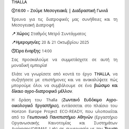
THALLA
🕧16:00 – Ζούμε Μεσογειακά; | Διαδραστική Γωνιά
Έρευνα για τις διατροφικές μας συνήθειες και τη
Μεσογειακή Διατροφή
📍 Χώρος:
Σταθμός Μετρό Συντάγματος
📍Ημερομηνίες:
20 & 21 Οκτωβρίου 2025
🕓Ώρα έναρξης:
14:00
Σας προσκαλούμε να συμμετάσχετε σε αυτή τη
μοναδική εμπειρία!
Ελάτε να γνωρίσετε από κοντά το έργο
THALLA
, να
συζητήσετε με επιστήμονες και να ανακαλύψετε πώς
μπορούμε όλοι να συμβάλουμε σε ένα
βιώσιμο και
δίκαιο αγρο-διατροφικό μέλλον
.
Η δράση του Thalla (
Ζωντανό Ευδόκιμο Αγρο-
οικολογικό Εργαστήριο)
, εντάσσεται στο πλαίσιο του
Horizon Europe Project ECO-READY, που υλοποιείται
από το
Γεωπονικό Πανεπιστήμιο Αθηνών
(Εργαστήριο
Οργανωσιακής Καινοτομίας και Συστημάτων
Διοίκησης/ORIMAS Lab) σε συνεργασία με την
Ένωση