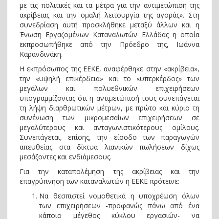
με τις πολιτικές και τα μέτρα για την αντιμετώπιση της
ακρίβειας και την ομαλή λειτουργία της αγοράς». Στη
συνεδρίαση αυτή προσκλήθηκε μεταξύ άλλων και η
Ένωση Εργαζομένων Καταναλωτών Ελλάδας η οποία
εκπροσωπήθηκε από την Πρόεδρο της, Ιωάννα
Καρανδινάκη.
Η εκπρόσωπος της ΕΕΚΕ, αναφέρθηκε στην «ακρίβεια»,
την «υψηλή επικέρδεια» και το «υπερκέρδος» των
μεγάλων και πολυεθνικών επιχειρήσεων
υπογραμμίζοντας ότι η αντιμετώπισή τους συνεπάγεται
τη λήψη διαρθρωτικών μέτρων, με πρώτο και κύριο τη
συνένωση των μικρομεσαίων επιχειρήσεων σε
μεγαλύτερους και ανταγωνιστικότερους ομίλους.
Συνεπάγεται, επίσης, την είσοδο των παραγωγών
απευθείας στα δίκτυα λιανικών πωλήσεων δίχως
μεσάζοντες και ενδιάμεσους.
Για την καταπολέμηση της ακρίβειας και την
επαγρύπνηση των καταναλωτών η ΕΕΚΕ πρότεινε:
Να θεσπιστεί νομοθετικά η υποχρέωση όλων
των επιχειρήσεων -προφανώς πάνω από ένα
κάποιο μέγεθος κύκλου εργασιών- να