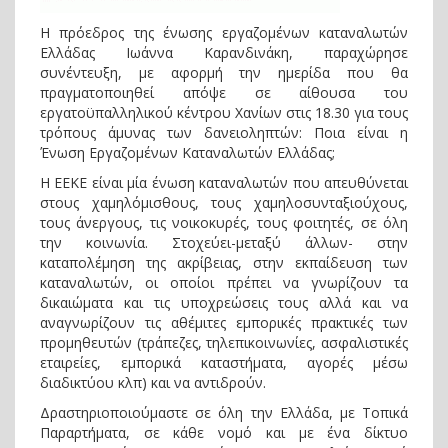
Η πρόεδρος της ένωσης εργαζομένων καταναλωτών
Ελλάδας Ιωάννα Καρανδινάκη, παραχώρησε
συνέντευξη, με αφορμή την ημερίδα που θα
πραγματοποιηθεί απόψε σε αίθουσα του
εργατοϋπαλληλικού κέντρου Χανίων στις 18.30 για τους
τρόπους άμυνας των δανειοληπτών: Ποια είναι η
Ένωση Εργαζομένων Καταναλωτών Ελλάδας;
Η ΕΕΚΕ είναι μία ένωση καταναλωτών που απευθύνεται
στους χαμηλόμισθους, τους χαμηλοσυνταξιούχους,
τους άνεργους, τις νοικοκυρές, τους φοιτητές, σε όλη
την κοινωνία. Στοχεύει-μεταξύ άλλων- στην
καταπολέμηση της ακρίβειας, στην εκπαίδευση των
καταναλωτών, οι οποίοι πρέπει να γνωρίζουν τα
δικαιώματα και τις υποχρεώσεις τους αλλά και να
αναγνωρίζουν τις αθέμιτες εμπορικές πρακτικές των
προμηθευτών (τράπεζες, τηλεπικοινωνίες, ασφαλιστικές
εταιρείες, εμπορικά καταστήματα, αγορές μέσω
διαδικτύου κλπ) και να αντιδρούν.
Δραστηριοποιούμαστε σε όλη την Ελλάδα, με Τοπικά
Παραρτήματα, σε κάθε νομό και με ένα δίκτυο