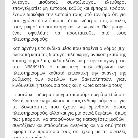
Άνεργοι, µισθωτοί, συνταξιούχοι, ελεύθεροι
επαγγελματίες-µη έµποροι, καθώς και έµποροι εφόσον
έχουν διακόψει την εµπορία τους υπό τον όρο ότι για
όσο χρόνο ήταν έµποροι ήταν ενήµεροι στις οφειλές
τους, µικροέµποροι ακόµη και εν ενεργεία. Πώς μπορεί
ένας οφειλέτης να προστατευθεί από τους
πλειστηριασμούς;
Κατ’ αρχήν με τα ένδικα μέσα που παρέχει ο νόμος (π.χ.
ανακοπή κατά της διαταγής πληρωμής, ανακοπή κατά της
κατάσχεσης κ.λ.π.), αλλά πλέον και με την υπαγωγή του
στο Ν3869/10. Η επικείμενη απελευθέρωση των
πλειστηριασμών καθιστά επιτακτική την ανάγκη της
ρύθμισης των οφειλών των δανειοληπτών, γιατί
κινδυνεύει η περιουσία τους και η κύρια κατοικία τους.
Γι αυτό και σήμερα πραγματοποιούμε ημερίδα εδώ στα
Χανιά, για να ενημερώσουμε τους ενδιαφερόμενους για
τις δυνατότητες που έχουν να αμυνθούν στους
πλειστηριασμούς, αλλά και για μία σειρά θεμάτων, όπως
πώς μπορούν να αποφύγουν τις κατασχέσεις μισθών,
συντάξεων και επιδομάτων ανεργίας και για οτιδήποτε
αφορά την προστασία τους σε σχέση με τις οφειλές
τους στις τράπεζες.