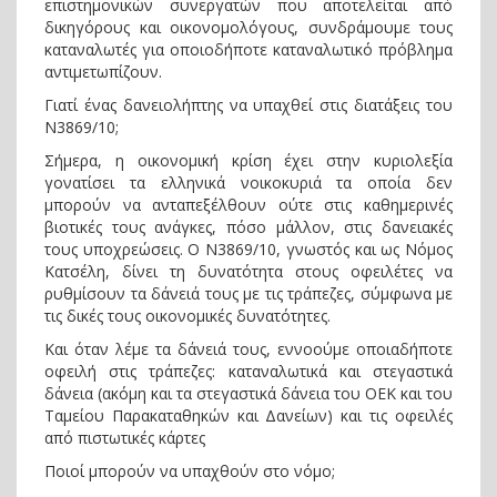
επιστημονικών συνεργατών που αποτελείται από
δικηγόρους και οικονομολόγους, συνδράμουμε τους
καταναλωτές για οποιοδήποτε καταναλωτικό πρόβλημα
αντιμετωπίζουν.
Γιατί ένας δανειολήπτης να υπαχθεί στις διατάξεις του
Ν3869/10;
Σήμερα, η οικονομική κρίση έχει στην κυριολεξία
γονατίσει τα ελληνικά νοικοκυριά τα οποία δεν
μπορούν να ανταπεξέλθουν ούτε στις καθημερινές
βιοτικές τους ανάγκες, πόσο μάλλον, στις δανειακές
τους υποχρεώσεις. Ο Ν3869/10, γνωστός και ως Νόμος
Κατσέλη, δίνει τη δυνατότητα στους οφειλέτες να
ρυθμίσουν τα δάνειά τους με τις τράπεζες, σύμφωνα με
τις δικές τους οικονομικές δυνατότητες.
Και όταν λέμε τα δάνειά τους, εννοούμε οποιαδήποτε
οφειλή στις τράπεζες: καταναλωτικά και στεγαστικά
δάνεια (ακόμη και τα στεγαστικά δάνεια του ΟΕΚ και του
Ταμείου Παρακαταθηκών και Δανείων) και τις οφειλές
από πιστωτικές κάρτες
Ποιοί μπορούν να υπαχθούν στο νόμο;