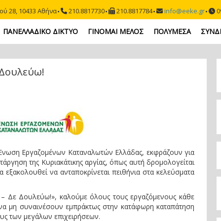
ού 28, 10433 Αθήνα
210.8817730
210.8817784
info@eeke.gr
09
ΠΑΝΕΛΛΑΔΙΚΟ ΔΙΚΤΥΟ
ΓΙΝΟΜΑΙ ΜΕΛΟΣ
ΠΟΛΥΜΕΣΑ
ΣΥΝΔ
 Δουλεύω!
 Ένωση Εργαζομένων Καταναλωτών Ελλάδας, εκφράζουν για
τάργηση της Κυριακάτικης αργίας, όπως αυτή δρομολογείται
ία εξακολουθεί να ανταποκρίνεται πειθήνια στα κελεύσματα
 – Δε Δουλεύω!», καλούμε όλους τους εργαζόμενους κάθε
 να μη συναινέσουν εμπράκτως στην κατάφωρη καταπάτηση
υς των μεγάλων επιχειρήσεων.