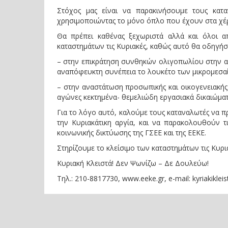
Στόχος μας είναι να παρακινήσουμε τους κατα
χρησιμοποιώντας το μόνο όπλο που έχουν στα χέρι
Θα πρέπει καθένας ξεχωριστά αλλά και όλοι 
καταστημάτων τις Κυριακές, καθώς αυτό θα οδηγήσε
– στην επικράτηση συνθηκών ολιγοπωλίου στην αγ
αναπόφευκτη συνέπεια το λουκέτο των μικρομεσα
– στην αναστάτωση προσωπικής και οικογενειακής
αγώνες κεκτημένα- θεμελιώδη εργασιακά δικαιώματ
Για το λόγο αυτό, καλούμε τους καταναλωτές να πρ
την Κυριακάτικη αργία, και να παρακολουθούν τ
κοινωνικής δικτύωσης της ΓΣΕΕ και της ΕΕΚΕ.
Στηρίζουμε το κλείσιμο των καταστημάτων τις Κυρι
Κυριακή Κλειστά! Δεν Ψωνίζω – Δε Δουλεύω!
Τηλ.: 210-8817730, www.eeke.gr, e-mail: kyriakiklei