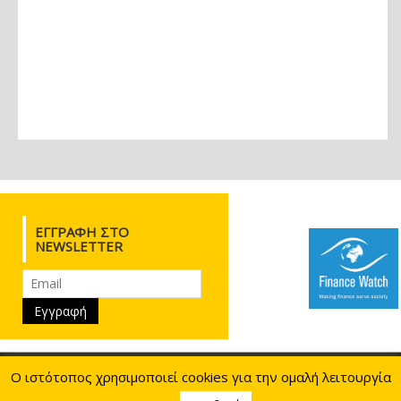
ΕΓΓΡΑΦΉ ΣΤΟ
NEWSLETTER
Ιουλιανού 28, 10433 Αθήνα
210.8817730
210.8817784
Ο ιστότοπος χρησιμοποιεί cookies για την ομαλή λειτουργία
info@eeke.gr
09:00 - 16:00