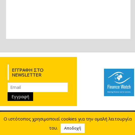
ΕΓΓΡΑΦΉ ΣΤΟ
NEWSLETTER
Ιουλιανού 28, 10433 Αθήνα
210.8817730
210.8817784
Ο ιστότοπος χρησιμοποιεί cookies για την ομαλή λειτουργία
info@eeke.gr
09:00 - 16:00
του.
Αποδοχή
weaved by Egritos Group