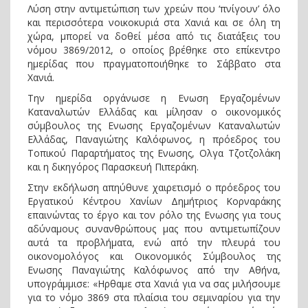
Λύση στην αντιμετώπιση των χρεών που ‘πνίγουν’ όλο
και περισσότερα νοικοκυριά στα Χανιά και σε όλη τη
χώρα, μπορεί να δοθεί μέσα από τις διατάξεις του
νόμου 3869/2012, ο οποίος βρέθηκε στο επίκεντρο
ημερίδας που πραγματοποιήθηκε το Σάββατο στα
Χανιά.
Την ημερίδα οργάνωσε η Eνωση Εργαζομένων
Καταναλωτών Ελλάδας και μίλησαν ο οικονομικός
σύμβουλος της Ενωσης Εργαζομένων Καταναλωτών
Ελλάδας, Παναγιώτης Καλόφωνος, η πρόεδρος του
Τοπικού Παραρτήματος της Ενωσης, Ολγα Τζοτζολάκη
και η δικηγόρος Παρασκευή Πιπεράκη.
Στην εκδήλωση απηύθυνε χαιρετισμό ο πρόεδρος του
Εργατικού Κέντρου Χανίων Δημήτριος Κορναράκης
επαινώντας το έργο και τον ρόλο της Ενωσης για τους
αδύναμους συνανθρώπους μας που αντιμετωπίζουν
αυτά τα προβλήματα, ενώ από την πλευρά του
οικονομολόγος και Οικονομικός Σύμβουλος της
Ενωσης Παναγιώτης Καλόφωνος από την Αθήνα,
υπογράμμισε: «Ηρθαμε στα Χανιά για να σας μιλήσουμε
για το νόμο 3869 στα πλαίσια του σεμιναρίου για την