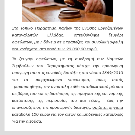
Στο Τοπικό Παράρτημα Χανίων της Ένωσης Εργαζομένων
Καταναλωτών Ελλάδας, απευθύνθηκε ζευγάρι
οφειλετών, με 7 δάνεια σε 2 τράπεζες
και συνολική οφειλή
που ανέρχεται στο ποσό των 90.000,00 ευρώ.
Το ζευγάρι οφειλετών, με τη συνδρομή των Νομικών
Συμβούλων του Παραρτήματος πέτυχε την προσωρινή
υπαγωγή του στις ευνοϊκές διατάξεις του νόμου 3869/2010
για τα υπερχρεωμένα νοικοκυριά, όπως αυτός
τροποποιήθηκε, την αναστολή κάθε καταδιωκτικού μέτρου
σε βάρος του και τη διατήρηση της πραγματικής και νομικής
κατάστασης της περιουσίας του και τέλος, έως την
επανασυζήτηση της προσωρινής διαταγής,
ορίζεται μηνιαία
καταβολή 100 ευρώ για τον αιτών και μηδενικές καταβολές
για την αιτούσα.