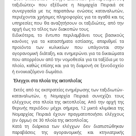
ταξιδιώτες» που εξέδωσε η Νομαρχία Πειραιά σε
συνεργασία με τις παραπάνω ενώσεις καταναλωτών,
περιέχονται χρήσιμες πληροφορίες για τα αγαθά και τις
υπηρεσίες που θα αναζητήσουν οι ταξιδιώτες, από την
αρχή έως το τέλος των διακοπών τους.
Ειδικότερα, το έντυπο περιλαμβάνει τους βασικούς
κανόνες για τα καταστήματα εστίασης, απαριθμεί τα
προϊόντα των κυλικείων που υπάγονται στην
αγορανομική διάταξη, και ενημερώνει για τα δικαιώματα
που απορρέουν από την νομοθεσία για τα ταξίδια με το
πλοίο, καθώς επίσης και για τη διαμονή σε ξενοδοχείο
ή ενοικιαζόμενο δωμάτιο.
Έλεγχοι στα πλοία της ακτοπλοΐας
Εκτός από τις εκστρατείες ενημέρωσης των ταξιδιωτών-
καταναλωτών, η Νομαρχία Πειραιά συνεχίζει τους
ελέγχους στα πλοία της ακτοπλοΐας. Από την αρχή της
θερινής περιόδου μέχρι σήμερα, 12 μικτά κλιμάκια της
Νομαρχίας Πειραιά έχουν πραγματοποιήσει ελέγχους
(εν όρμω) σε 30 πλοία της ακτοπλοΐας.
Κατά τη διάρκεια των ελέγχων δεν διαπιστώθηκαν
παραβάσεις της αγορανομικής και κτηνιατρικής