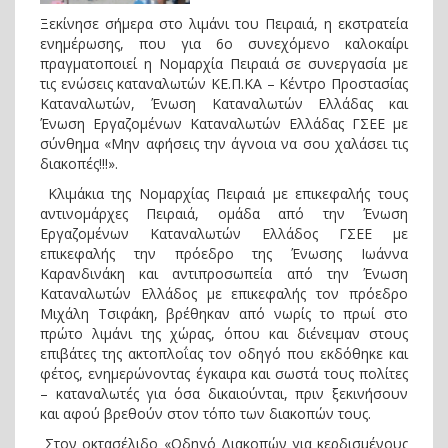
Ξεκίνησε σήμερα στο λιμάνι του Πειραιά, η εκστρατεία
ενημέρωσης, που για 6ο συνεχόμενο καλοκαίρι
πραγματοποιεί η Νομαρχία Πειραιά σε συνεργασία με
τις ενώσεις καταναλωτών ΚΕ.Π.ΚΑ – Κέντρο Προστασίας
Καταναλωτών, Ένωση Καταναλωτών Ελλάδας και
Ένωση Εργαζομένων Καταναλωτών Ελλάδας ΓΣΕΕ με
σύνθημα «Μην αφήσεις την άγνοια να σου χαλάσει τις
διακοπές!!!».
Κλιμάκια της Νομαρχίας Πειραιά με επικεφαλής τους
αντινομάρχες Πειραιά, ομάδα από την Ένωση
Εργαζομένων Καταναλωτών Ελλάδος ΓΣΕΕ με
επικεφαλής την πρόεδρο της Ένωσης Ιωάννα
Καρανδινάκη και αντιπροσωπεία από την Ένωση
Καταναλωτών Ελλάδος με επικεφαλής τον πρόεδρο
Μιχάλη Τσιφάκη, βρέθηκαν από νωρίς το πρωί στο
πρώτο λιμάνι της χώρας, όπου και διένειμαν στους
επιβάτες της ακτοπλοΐας τον οδηγό που εκδόθηκε και
φέτος, ενημερώνοντας έγκαιρα και σωστά τους πολίτες
– καταναλωτές για όσα δικαιούνται, πριν ξεκινήσουν
και αφού βρεθούν στον τόπο των διακοπών τους.
Στον οκτασέλιδο «Οδηγό Διακοπών για κερδισμένους