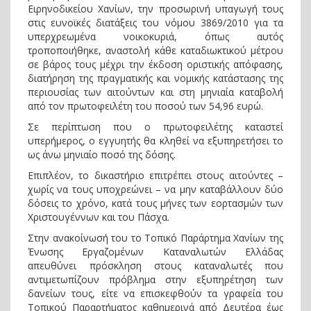
Ειρηνοδικείου Χανίων, την προσωρινή υπαγωγή τους
στις ευνοϊκές διατάξεις του νόμου 3869/2010 για τα
υπερχρεωμένα νοικοκυριά, όπως αυτός
τροποποιήθηκε, αναστολή κάθε καταδιωκτικού μέτρου
σε βάρος τους μέχρι την έκδοση οριστικής απόφασης,
διατήρηση της πραγματικής και νομικής κατάστασης της
περιουσίας των αιτούντων και στη μηνιαία καταβολή
από τον πρωτοφειλέτη του ποσού των 54,96 ευρώ.
Σε περίπτωση που ο πρωτοφειλέτης καταστεί
υπερήμερος, ο εγγυητής θα κληθεί να εξυπηρετήσει το
ως άνω μηνιαίο ποσό της δόσης.
Επιπλέον, το δικαστήριο επιτρέπει στους αιτούντες –
χωρίς να τους υποχρεώνει – να μην καταβάλλουν δύο
δόσεις το χρόνο, κατά τους μήνες των εορτασμών των
Χριστουγέννων και του Πάσχα.
Στην ανακοίνωσή του το Τοπικό Παράρτημα Χανίων της
Ένωσης Εργαζομένων Καταναλωτών Ελλάδας
απευθύνει πρόσκληση στους καταναλωτές που
αντιμετωπίζουν πρόβλημα στην εξυπηρέτηση των
δανείων τους, είτε να επισκεφθούν τα γραφεία του
Τοπικού Παραρτήματος καθημερινά από Δευτέρα έως