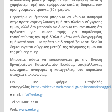
χαμηλότερη τιμή που εφάρμοσαν κατά τη διάρκεια των
προηγούμενων τριάντα (30) ημερών.
Περαιτέρω οι έμποροι μπορούν να κάνουν αναφορά
στην προτεινόμενη λιανική τιμή στο πλαίσιο σύγκρισης
τιμών, αλλά δεν μπορούν να δώσουν την εντύπωση ότι
πρόκειται για μείωση τιμής, για παράδειγμα,
τοποθετώντας την τιμή δίπλα ή κάτω από διαγραμμένη
τιμή καταλόγου. Θα πρέπει να διασφαλίζουν ότι δεν θα
δημιουργείται σύγχυση μεταξύ της σύγκρισης τιμών και
της μείωσης τιμής.
Μπορείτε πάντα να επικοινωνείτε με την Ένωση
Εργαζομένων Καταναλωτών Ελλάδας, υποβάλλοντας
ερωτήματα, αναφορές ή καταγγελίες, στα παρακάτω
στοιχεία επικοινωνίας:
On line φόρμα υποβολής
καταγγελίας:
https://oldeeke.web2social.gr/epikinonia/kataggeli
e-mail:
info@eeke.gr
Τel :210-8817730
Web:
www
.
eeke
.
gr