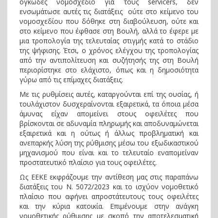
ογκώδες νομοσχέδιο για τους servicers, δεν
ενσωμάτωσε αυτές τις διατάξεις ούτε στο κείμενο του
νομοσχεδίου που δόθηκε στη διαβούλευση, ούτε και
στο κείμενο που έφθασε στη Βουλή, αλλά το έφερε με
μια τροπολογία της τελευταίας στιγμής κατά το στάδιο
της ψήφισης. Έτσι, ο χρόνος ελέγχου της τροπολογίας
από την αντιπολίτευση και συζήτησής της στη Βουλή
περιορίστηκε στο ελάχιστο, όπως και η δημοσιότητα
γύρω από τις επίμαχες διατάξεις.
Με τις ρυθμίσεις αυτές, καταργούνται επί της ουσίας, ή
τουλάχιστον δυσχεραίνονται εξαιρετικά, τα όποια μέσα
άμυνας είχαν απομείνει στους οφειλέτες που
βρίσκονται σε αδυναμία πληρωμής και αποδυναμώνεται
εξαιρετικά και η ούτως ή άλλως προβληματική και
ανεπαρκής λύση της ρύθμισης μέσω του εξωδικαστικού
μηχανισμού που είναι και το τελευταίο εναπομείναν
προστατευτικό πλαίσιο για τους οφειλέτες.
Ως ΕΕΚΕ εκφράζουμε την αντίθεση μας στις παραπάνω
διατάξεις του Ν. 5072/2023 και το ισχύον νομοθετικό
πλαίσιο που αφήνει απροστάτευτους τους οφειλέτες
και την κύρια κατοικία. Επιμένουμε στην ανάγκη
νομοθετικής ρύθμισης με σκοπό την αποτελεσματική