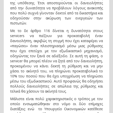
της υπόθεσης. Έτσι αποστερούνται οι δανειολήπτες
από την δυνατότητα να προβάλουν λόγους ανακοπής
που πολύ συχνά γίνονταν δεκτοί από τα δικαστήρια και
οδηγούσαν στην ακύρωση των ενεργειών των
πιστωτών.
Με το δε άρθρο 116 δίνεται η δυνατότητα στους
servicers να πιέζουν για προκαταβολή έναν
δανειολήπτη, ακριβώς τη στιγμή που έχει καταφέρει να
«παγώσει» έναν πλειστηριασμό μέσω μιας ρύθμισης
που έχει επιτύχει με τον εξωδικαστικό μηχανισμό,
οδηγώντας τον ξανά σε αδιέξοδο. Σε αυτή τη φάση, ο
servicer θα μπορεί πλέον να ζητά από τον δανειολήπτη,
προκειμένου να κάνει δεκτή τη ρύθμιση και να μην
χάσει το ακίνητό του, να πληρώνει προκαταβολικά το
10% του ποσού που θα έχει υποχρέωση να πληρώσει
μέσω του εξωδικαστικού. Αυτό προφανώς θα οδηγήσει
πολλούς δανειολήπτες σε απώλεια της ρύθμισης και
τελικά θα χάσουν τα ακίνητά τους.
Μάλιστα είναι πολύ χαρακτηριστικός ο τρόπος με τον
οποίο ενσωματώθηκαν στο νόμο οι δύο επίμαχες
διατάξεις: ενώ το Υπουργείο Οικονομικών κατέθεσε