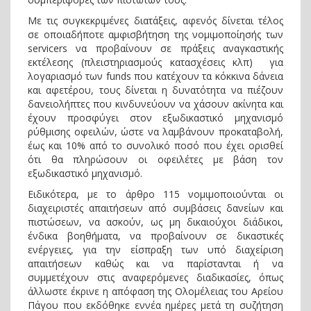
Με τις συγκεκριμένες διατάξεις, αφενός δίνεται τέλος
σε οποιαδήποτε αμφισβήτηση της νομιμοποίησής των
servicers να προβαίνουν σε πράξεις αναγκαστικής
εκτέλεσης (πλειστηριασμούς κατασχέσεις κλπ) για
λογαριασμό των funds που κατέχουν τα κόκκινα δάνεια
και αφετέρου, τους δίνεται η δυνατότητα να πιέζουν
δανειολήπτες που κινδυνεύουν να χάσουν ακίνητα και
έχουν προσφύγει στον εξωδικαστικό μηχανισμό
ρύθμισης οφειλών, ώστε να λαμβάνουν προκαταβολή,
έως και 10% από το συνολικό ποσό που έχει ορισθεί
ότι θα πληρώσουν οι οφειλέτες με βάση τον
εξωδικαστικό μηχανισμό.
Ειδικότερα, με το άρθρο 115 νομιμοποιούνται οι
διαχειριστές απαιτήσεων από συμβάσεις δανείων και
πιστώσεων, να ασκούν, ως μη δικαιούχοι διάδικοι,
ένδικα βοηθήματα, να προβαίνουν σε δικαστικές
ενέργειες, για την είσπραξη των υπό διαχείριση
απαιτήσεων καθώς και να παρίστανται ή να
συμμετέχουν στις αναφερόμενες διαδικασίες, όπως
άλλωστε έκρινε η απόφαση της Ολομέλειας του Αρείου
Πάγου που εκδόθηκε εννέα ημέρες μετά τη συζήτηση