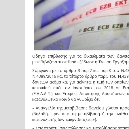
Oδηγό επιβίωσης για τα δικαιώματα των δανε
μεταβιβάζονται σε fund εξέδωσε η Ένωση Εργαζό
Σύμφωνα με το άρθρο 3 παρ.7 και παρ.8 του Ν.4
Ν.4389/2016 και το τέταρτο άρθρο παρ.5 του Ν.43
δανείων ακόμα και για ακίνητα, η τιμή των οποίων
κατοικίας) από τον Ιανουάριο του 2018 σε Ετα
(Ε.Δ.Α.Δ.Π.) και Εταιρίες Απόκτησης Απαιτήσεων 
καταναλωτικό κοινό να γνωρίζει ότι:
– Αναγγελία της μεταβίβασης δανείου γίνεται προ
(δηλαδή, πριν από τη μεταβίβαση ή την ανάθεσ
καταναλωτής δεν «αιφνιδιάζεται»).
– Στις περιπτώσεις πώλησης και μεταβίβασης απαιτ