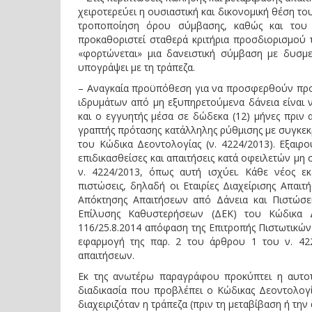
χειροτερεύει η ουσιαστική και δικονομική θέση το
τροποποίηση όρου σύμβασης, καθώς και του 
προκαθοριστεί σταθερά κριτήρια προσδιορισμού τ
«φορτώνεται» μια δανειστική σύμβαση με δυσμε
υπογράψει με τη τράπεζα.
– Αναγκαία προϋπόθεση για να προσφερθούν προς
ιδρυμάτων από μη εξυπηρετούμενα δάνεια είναι 
και ο εγγυητής μέσα σε δώδεκα (12) μήνες πριν 
γραπτής πρότασης κατάλληλης ρύθμισης με συγκεκ
του Κώδικα Δεοντολογίας (ν. 4224/2013). Εξαιρ
επιδικασθείσες και απαιτήσεις κατά οφειλετών μη
ν. 4224/2013, όπως αυτή ισχύει. Κάθε νέος ε
πιστώσεις, δηλαδή οι Εταιρίες Διαχείρισης Απαιτή
Απόκτησης Απαιτήσεων από Δάνεια και Πιστώσεις 
Επίλυσης Καθυστερήσεων (ΔΕΚ) του Κώδικα Δ
116/25.8.2014 απόφαση της Επιτροπής Πιστωτικών
εφαρμογή της παρ. 2 του άρθρου 1 του ν. 4224
απαιτήσεων.
Εκ της ανωτέρω παραγράφου προκύπτει η αυτοτ
διαδικασία που προβλέπει ο Κώδικας Δεοντολογία
διαχειριζόταν η τράπεζα (πριν τη μεταβίβαση ή την