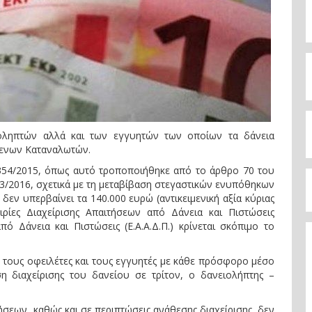
ιοληπτών αλλά και των εγγυητών των οποίων τα δάνεια
μενων Καταναλωτών.
354/2015, όπως αυτό τροποποιήθηκε από το άρθρο 70 του
93/2016, σχετικά με τη μεταβίβαση στεγαστικών ενυπόθηκων
 δεν υπερβαίνει τα 140.000 ευρώ (αντικειμενική αξία κύριας
ιρίες Διαχείρισης Απαιτήσεων από Δάνεια και Πιστώσεις
από Δάνεια και Πιστώσεις (Ε.Α.Α.Δ.Π.) κρίνεται σκόπιμο το
ς τους οφειλέτες και τους εγγυητές με κάθε πρόσφορο μέσο
η διαχείρισης του δανείου σε τρίτον, ο δανειολήπτης –
ήσεων, καθώς και σε περιπτώσεις ανάθεσης διαχείρισης, δεν