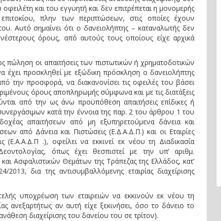
υ οφειλέτη και του εγγυητή και δεν επιτρέπεται η μονομερής
επιτοκίου, πλην των περιπτώσεων, στις οποίες έχουν
ου. Αυτό σημαίνει ότι ο δανειολήπτης – καταναλωτής δεν
νέστερους όρους, από αυτούς τους οποίους είχε αρχικά
 πώληση οι απαιτήσεις των πιστωτικών ή χρηματοδοτικών
να έχει προσκληθεί με εξώδικη πρόσκληση ο δανειολήπτης
από την προσφορά, να διακανονίσει τις οφειλές του βάσει
ριμένους όρους αποπληρωμής σύμφωνα και με τις διατάξεις
ούνται από την ως άνω προϋπόθεση απαιτήσεις επίδικες ή
 συνεργάσιμων κατά την έννοια της παρ. 2 του άρθρου 1 του
κδοχέας απαιτήσεων από μη εξυπηρετούμενα δάνεια και
σεων από Δάνεια και Πιστώσεις (Ε.Δ.Α.Δ.Π.) και οι Εταιρίες
(Ε.Α.Α.Δ.Π .), οφείλει να εκκινεί εκ νέου τη Διαδικασία
εοντολογίας, όπως έχει θεσπιστεί με την υπ’ αριθμ.
 και Ασφαλιστικών Θεμάτων της Τράπεζας της Ελλάδος, κατ’
/2013, δια της αντισυμβαλλόμενης εταιρίας διαχείρισης
ελής υποχρέωση των εταιρειών να εκκινούν εκ νέου τη
ς ανεξαρτήτως αν αυτή είχε ξεκινήσει, όσο το δάνειο το
 ανάθεση διαχείρισης του δανείου του σε τρίτον).