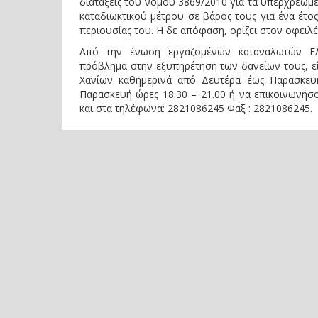
διατάξεις του νόμου 3869/2010 για τα υπερχρεωμ
καταδιωκτικού μέτρου σε βάρος τους για ένα έτος
περιουσίας του. Η δε απόφαση, ορίζει στον οφειλέτ
Από την ένωση εργαζομένων καταναλωτών Ελλ
πρόβλημα στην εξυπηρέτηση των δανείων τους, ε
Χανίων καθημερινά από Δευτέρα έως Παρασκευ
Παρασκευή ώρες 18.30 – 21.00 ή να επικοινων
και στα τηλέφωνα: 2821086245 Φαξ : 2821086245.