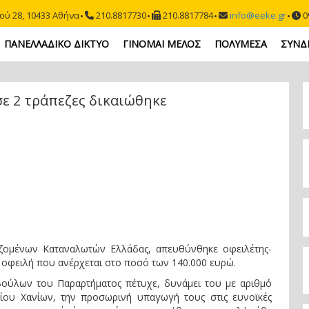
ού 28, 10433 Αθήνα
210.8817730
210.8817784
info@eeke.gr
09
ΠΑΝΕΛΛΑΔΙΚΟ ΔΙΚΤΥΟ
ΓΙΝΟΜΑΙ ΜΕΛΟΣ
ΠΟΛΥΜΕΣΑ
ΣΥΝΔ
σε 2 τράπεζες δικαιώθηκε
ζομένων Καταναλωτών Ελλάδας, απευθύνθηκε οφειλέτης-
ή οφειλή που ανέρχεται στο ποσό των 140.000 ευρώ.
ούλων του Παραρτήματος πέτυχε, δυνάμει του με αριθμό
είου Χανίων, την προσωρινή υπαγωγή τους στις ευνοϊκές