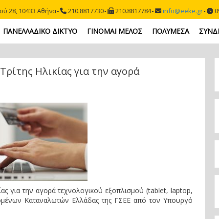
ού 28, 10433 Αθήνα
210.8817730
210.8817784
info@eeke.gr
09
ΠΑΝΕΛΛΑΔΙΚΟ ΔΙΚΤΥΟ
ΓΙΝΟΜΑΙ ΜΕΛΟΣ
ΠΟΛΥΜΕΣΑ
ΣΥΝΔ
ρίτης Ηλικίας για την αγορά
ας για την αγορά τεχνολογικού εξοπλισμού (tablet, laptop,
ζομένων Καταναλωτών Ελλάδας της ΓΣΕΕ από τον Υπουργό