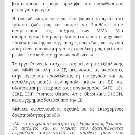
βελτιώσουμε τα μέτρα πρόληψης και προωθήσουμε
μέτρα για την υγεία.
Η υγιεινή διατροφή είναι ένα βασικό στοιχείο του
τρόπου ζωής μας και μπορεί να βοηθήσει στην
αντιμετώπιση της αύξησης των ΜΜΝ. Μια
ισορροπημένη διατροφή πλούσια σε φρούτα, λαχανικά,
προϊόντα ολικής άλεσης, άπαχες πρωτεΐνες και υγιεινά
λίπη είναι απαραίτητη για τη συνολική μας υγεία και
μειώνει τον κίνδυνο χρόνιων ασθενειών.
Το έργο Preventia στοχεύει στη μείωση της εξάπλωσης
των ΜΜΝ σε όλη την ΕΕ, μειώνοντας τις ανισότητες
στην υγεία και προωθώντας τη συνεργασία και τις
ανταλλαγές μεταξύ των κρατών μελών της Ε.Ε. και
υλοποιείται με εταίρους τους οργανισμούς SAFE, LCI,
EEKE, CEIP, Promote Ukraine, Amici Obesi και U.DI.CON.
και συγχρηματοδοτείται από την ΕΕ
Μείνετε συντονισμένοι σχετικά με τις επερχόμενες
δραστηριότητές μας
εδώ
«Με τη συγχρηματοδότηση της Ευρωπαϊκής Ένωσης.
Οι απόψεις και οι γνώμες που διατυπώνονται
εκφράζουν αποκλειστικά τις απόψεις μόνο των