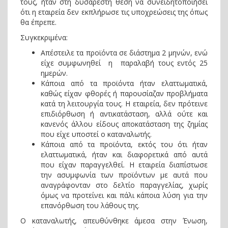
τους, ήταν στη δυσάρεστη θέση να συνειδητοποιήσει
ότι η εταιρεία δεν εκπλήρωσε τις υποχρεώσεις της όπως
θα έπρεπε.
Συγκεκριμένα:
Απέστειλε τα προϊόντα σε διάστημα 2 μηνών, ενώ
είχε συμφωνηθεί η παραλαβή τους εντός 25
ημερών.
Κάποια από τα προϊόντα ήταν ελαττωματικά,
καθώς είχαν φθορές ή παρουσίαζαν προβλήματα
κατά τη λειτουργία τους. Η εταιρεία, δεν πρότεινε
επιδιόρθωση ή αντικατάσταση, αλλά ούτε και
κανενός άλλου είδους αποκατάσταση της ζημίας
που είχε υποστεί ο καταναλωτής.
Κάποια από τα προϊόντα, εκτός του ότι ήταν
ελαττωματικά, ήταν και διαφορετικά από αυτά
που είχαν παραγγελθεί. Η εταιρεία διαπίστωσε
την ασυμφωνία των προϊόντων με αυτά που
αναγράφονταν στο δελτίο παραγγελίας, χωρίς
όμως να προτείνει και πάλι κάποια λύση για την
επανόρθωση του λάθους της.
Ο καταναλωτής, απευθύνθηκε άμεσα στην Ένωση,