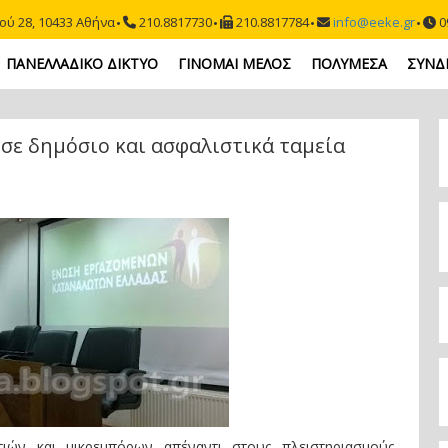
ού 28, 10433 Αθήνα
210.8817730
210.8817784
info@eeke.gr
09
ΠΑΝΕΛΛΑΔΙΚΟ ΔΙΚΤΥΟ
ΓΙΝΟΜΑΙ ΜΕΛΟΣ
ΠΟΛΥΜΕΣΑ
ΣΥΝΔ
 σε δημόσιο και ασφαλιστικά ταμεία
ιών και μικρεμπόρων απέναντι στους πλειστηριασμούς