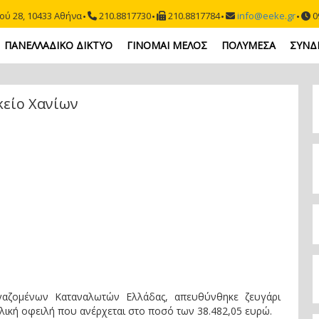
ού 28, 10433 Αθήνα
210.8817730
210.8817784
info@eeke.gr
09
ΠΑΝΕΛΛΑΔΙΚΟ ΔΙΚΤΥΟ
ΓΙΝΟΜΑΙ ΜΕΛΟΣ
ΠΟΛΥΜΕΣΑ
ΣΥΝΔ
κείο Χανίων
γαζομένων Καταναλωτών Ελλάδας, απευθύνθηκε ζευγάρι
ολική οφειλή που ανέρχεται στο ποσό των 38.482,05 ευρώ.