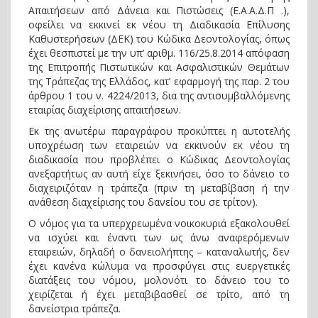
Απαιτήσεων από Δάνεια και Πιστώσεις (Ε.Α.Α.Δ.Π .),
οφείλει να εκκινεί εκ νέου τη Διαδικασία Επίλυσης
Καθυστερήσεων (ΔΕΚ) του Κώδικα Δεοντολογίας, όπως
έχει θεσπιστεί με την υπ’ αριθμ. 116/25.8.2014 απόφαση
της Επιτροπής Πιστωτικών και Ασφαλιστικών Θεμάτων
της Τράπεζας της Ελλάδος, κατ’ εφαρμογή της παρ. 2 του
άρθρου 1 του ν. 4224/2013, δια της αντισυμβαλλόμενης
εταιρίας διαχείρισης απαιτήσεων.
Εκ της ανωτέρω παραγράφου προκύπτει η αυτοτελής
υποχρέωση των εταιρειών να εκκινούν εκ νέου τη
διαδικασία που προβλέπει ο Κώδικας Δεοντολογίας
ανεξαρτήτως αν αυτή είχε ξεκινήσει, όσο το δάνειο το
διαχειριζόταν η τράπεζα (πριν τη μεταβίβαση ή την
ανάθεση διαχείρισης του δανείου του σε τρίτον).
Ο νόμος για τα υπερχρεωμένα νοικοκυριά εξακολουθεί
να ισχύει και έναντι των ως άνω αναφερόμενων
εταιρειών, δηλαδή ο δανειολήπτης – καταναλωτής, δεν
έχει κανένα κώλυμα να προσφύγει στις ευεργετικές
διατάξεις του νόμου, μολονότι το δάνειο του το
χειρίζεται ή έχει μεταβιβασθεί σε τρίτο, από τη
δανείστρια τράπεζα.