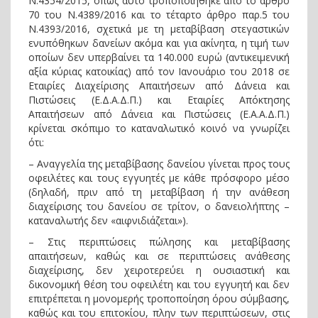
Ν.4354/2015, όπως αυτό τροποποιήθηκε από το άρθρο
70 του Ν.4389/2016 και το τέταρτο άρθρο παρ.5 του
Ν.4393/2016, σχετικά με τη μεταβίβαση στεγαστικών
ενυπόθηκων δανείων ακόμα και για ακίνητα, η τιμή των
οποίων δεν υπερβαίνει τα 140.000 ευρώ (αντικειμενική
αξία κύριας κατοικίας) από τον Ιανουάριο του 2018 σε
Εταιρίες Διαχείρισης Απαιτήσεων από Δάνεια και
Πιστώσεις (Ε.Δ.Α.Δ.Π.) και Εταιρίες Απόκτησης
Απαιτήσεων από Δάνεια και Πιστώσεις (Ε.Α.Α.Δ.Π.)
κρίνεται σκόπιμο το καταναλωτικό κοινό να γνωρίζει
ότι:
– Αναγγελία της μεταβίβασης δανείου γίνεται προς τους
οφειλέτες και τους εγγυητές με κάθε πρόσφορο μέσο
(δηλαδή, πριν από τη μεταβίβαση ή την ανάθεση
διαχείρισης του δανείου σε τρίτον, ο δανειολήπτης –
καταναλωτής δεν «αιφνιδιάζεται»).
– Στις περιπτώσεις πώλησης και μεταβίβασης
απαιτήσεων, καθώς και σε περιπτώσεις ανάθεσης
διαχείρισης, δεν χειροτερεύει η ουσιαστική και
δικονομική θέση του οφειλέτη και του εγγυητή και δεν
επιτρέπεται η μονομερής τροποποίηση όρου σύμβασης,
καθώς και του επιτοκίου, πλην των περιπτώσεων, στις