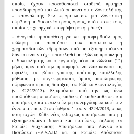
οποίες έχουν προκαθοριστεί σταθερά κριτήρια
προσδιορισμού του. Αυτό σημαίνει ότι ο δανειολήπτης
– καταναλωτής δεν «φορτώνεται» μια δανειστική
σύμβαση με δυσμενέστερους όρους, από αυτούς τους
οποίους είχε αρχικά υπογράψει με τη τράπεζα.
– Αναγκαία προϋπόθεση για να προσφερθούν προς
πώληση οι απαιτήσεις των πιστωτικών ή
χρηματοδοτικών ιδρυμάτων από μη εξυπηρετούμενα
δάνεια είναι να έχει προσκληθεί με εξώδικη πρόσκληση
ο δανειολήπτης και ο εγγυητής μέσα σε δώδεκα (12)
μήνες πριν από την προσφορά, να διακανονίσει τις
οφειλές του βάσει γραπτής πρότασης κατάλληλης
ρύθμισης με συγκεκριμένους όρους αποπληρωμής
σύμφωνα και με τις διατάξεις του Κώδικα Δεοντολογίας
(ν. 4224/2013). Εξαιρούνται από την ως άνω
προϋπόθεση απαιτήσεις επίδικες ή επιδικασθείσες και
απαιτήσεις κατά οφειλετών μη συνεργάσιμων κατά την
έννοια της παρ. 2 του άρθρου 1 του ν. 4224/2013, όπως
αυτή ισχύει. Κάθε νέος εκδοχέας απαιτήσεων από μη
εξυπηρετούμενα δάνεια και πιστώσεις, δηλαδή οι
Εταιρίες Διαχείρισης Απαιτήσεων από Δάνεια και
Πιστώσεις (Ε.Δ.Α.Δ.Π.) και οι Εταιρίες Απόκτησης