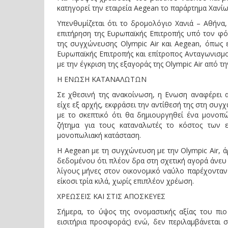
κατηγορεί την εταιρεία Aegean το παράρτημα Χαν
Υπενθυμίζεται ότι το δρομολόγιο Χανιά – Αθήνα,
επιτήρηση της Ευρωπαϊκής Επιτροπής υπό τον φό
της συγχώνευσης Olympic Air και Aegean, όπως 
Ευρωπαϊκής Επιτροπής και επίτροπος Ανταγωνισμ
με την έγκριση της εξαγοράς της Olympic Air από την
Η ΕΝΩΣΗ ΚΑΤΑΝΑΛΩΤΩΝ
Σε χθεσινή της ανακοίνωση, η Ενωση αναφέρει 
είχε εξ αρχής, εκφράσει την αντίθεσή της στη συγ
με το σκεπτικό ότι θα δημιουργηθεί ένα μονοπώ
ζήτημα για τους καταναλωτές το κόστος των 
μονοπωλιακή κατάσταση.
Η Aegean με τη συγχώνευση με την Olympic Air, 
δεδομένου ότι πλέον δρα στη σχετική αγορά άνευ 
λίγους μήνες στον οικονομικό ναύλο παρέχονταν 
είκοσι τρία κιλά, χωρίς επιπλέον χρέωση.
ΧΡΕΩΣΕΙΣ ΚΑΙ ΣΤΙΣ ΑΠΟΣΚΕΥΕΣ
Σήμερα, το ύψος της ονομαστικής αξίας του πιο
εισιτήρια προσφοράς) ενώ, δεν περιλαμβάνεται 