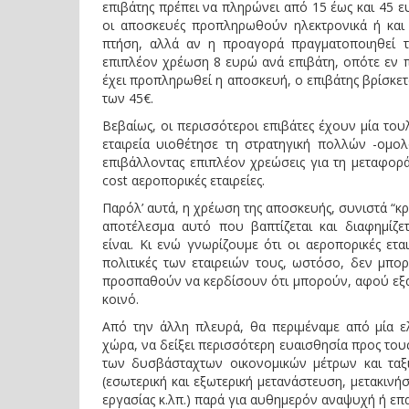
επιβάτης πρέπει να πληρώνει από 15 έως και 45 ε
οι αποσκευές προπληρωθούν ηλεκτρονικά ή και 
πτήση, αλλά αν η προαγορά πραγματοποιηθεί τ
επιπλέον χρέωση 8 ευρώ ανά επιβάτη, οπότε εν 
έχει προπληρωθεί η αποσκευή, ο επιβάτης βρίσκε
των 45€.
Βεβαίως, οι περισσότεροι επιβάτες έχουν μία το
εταιρεία υιοθέτησε τη στρατηγική πολλών -ομολ
επιβάλλοντας επιπλέον χρεώσεις για τη μεταφορά
cost αεροπορικές εταιρείες.
Παρόλ’ αυτά, η χρέωση της αποσκευής, συνιστά “κ
αποτέλεσμα αυτό που βαπτίζεται και διαφημίζε
είναι. Κι ενώ γνωρίζουμε ότι οι αεροπορικές ετ
πολιτικές των εταιρειών τους, ωστόσο, δεν μπο
προσπαθούν να κερδίσουν ότι μπορούν, αφού εξαιτί
κοινό.
Από την άλλη πλευρά, θα περιμέναμε από μία ελ
χώρα, να δείξει περισσότερη ευαισθησία προς του
των δυσβάσταχτων οικονομικών μέτρων και ταξ
(εσωτερική και εξωτερική μετανάστευση, μετακινήσ
εργασίας κ.λπ.) παρά για αυθημερόν αναψυχή ή επ