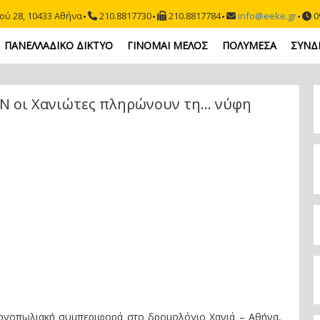
ού 28, 10433 Αθήνα
210.8817730
210.8817784
info@eeke.gr
09
ΠΑΝΕΛΛΑΔΙΚΟ ΔΙΚΤΥΟ
ΓΙΝΟΜΑΙ ΜΕΛΟΣ
ΠΟΛΥΜΕΣΑ
ΣΥΝΔ
N οι Χανιώτες πληρώνουν τη… νύφη
μονοπωλιακή συμπεριφορά στο δρομολόγιο Χανιά – Αθήνα,