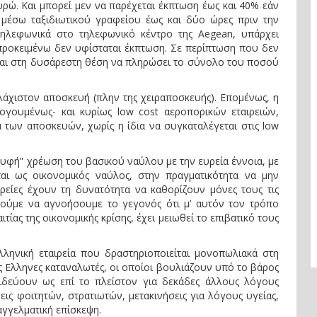
υρώ. Και μπορεί μεν να παρέχεται έκπτωση έως και 40% εάν
μέσω ταξιδιωτικού γραφείου έως και δύο ώρες πριν την
ηλεφωνικά στο τηλεφωνικό κέντρο της Aegean, υπάρχει
προκειμένω δεν υφίσταται έκπτωση. Σε περίπτωση που δεν
ται στη δυσάρεστη θέση να πληρώσει το σύνολο του ποσού
υλάχιστον αποσκευή (πλην της χειραποσκευής). Επομένως, η
ογουμένως- και κυρίως low cost αεροπορικών εταιρειών,
 των αποσκευών, χωρίς η ίδια να συγκαταλέγεται στις low
ρυφή” χρέωση του βασικού ναύλου με την ευρεία έννοια, με
ται ως οικονομικός ναύλος, στην πραγματικότητα να μην
αιρείες έχουν τη δυνατότητα να καθορίζουν μόνες τους τις
ρούμε να αγνοήσουμε το γεγονός ότι μ’ αυτόν τον τρόπο
ας της οικονομικής κρίσης, έχει μειωθεί το επιβατικό τους
ληνική εταιρεία που δραστηριοποιείται μονοπωλιακά στη
ς Ελληνες καταναλωτές, οι οποίοι βουλιάζουν υπό το βάρος
ιδεύουν ως επί το πλείστον για δεκάδες άλλους λόγους
εις φοιτητών, στρατιωτών, μετακινήσεις για λόγους υγείας,
αγγελματική επίσκεψη.