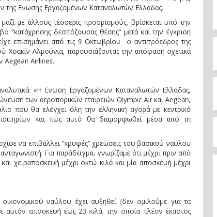
ίων της Ενωσης Εργαζομένων Καταναλωτών Ελλάδας.
 μαζί με άλλους τέσσερις προορισμούς, βρίσκεται υπό την
βο “κατάχρησης δεσπόζουσας θέσης” μετά και την έγκριση
είχε επισημάνει από τις 9 Οκτωβρίου ο αντιπρόεδρος της
ού Χοακίν Αλμούνια, παρουσιάζοντας την απόφαση σχετικά
 Aegean Airlines.
αναλυτικά: «Η Ενωση Εργαζομένων Καταναλωτών Ελλάδας,
χώνευση των αεροπορικών εταιρειών Olympic Air και Aegean,
λιο που θα ελέγχει όλη την ελληνική αγορά με κεντρικό
εισιτηρίων και πώς αυτό θα διαμορφωθεί μέσα από τη
άρχισε να επιβάλλει “κρυφές” χρεώσεις του βασικού ναύλου
ανταγωνιστή. Για παράδειγμα, γνωρίζαμε ότι μέχρι πριν από
και χειραποσκευή μέχρι οκτώ κιλά και μία αποσκευή μέχρι
 οικονομικού ναύλου έχει αυξηθεί (δεν ομιλούμε για τα
σε αυτόν αποσκευή έως 23 κιλά, την οποία πλέον έκαστος