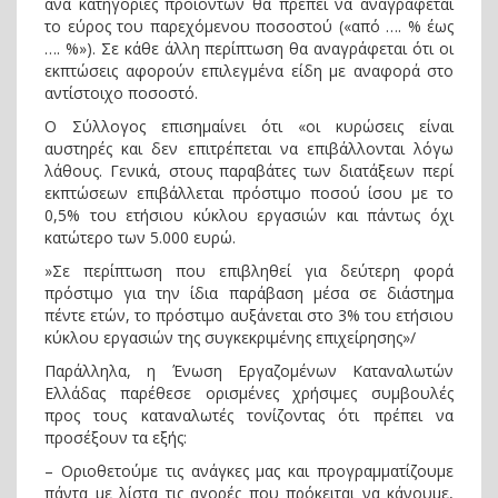
ανά κατηγορίες προϊόντων θα πρέπει να αναγράφεται
το εύρος του παρεχόμενου ποσοστού («από …. % έως
…. %»). Σε κάθε άλλη περίπτωση θα αναγράφεται ότι οι
εκπτώσεις αφορούν επιλεγμένα είδη με αναφορά στο
αντίστοιχο ποσοστό.
Ο Σύλλογος επισημαίνει ότι «οι κυρώσεις είναι
αυστηρές και δεν επιτρέπεται να επιβάλλονται λόγω
λάθους. Γενικά, στους παραβάτες των διατάξεων περί
εκπτώσεων επιβάλλεται πρόστιμο ποσού ίσου με το
0,5% του ετήσιου κύκλου εργασιών και πάντως όχι
κατώτερο των 5.000 ευρώ.
»Σε περίπτωση που επιβληθεί για δεύτερη φορά
πρόστιμο για την ίδια παράβαση μέσα σε διάστημα
πέντε ετών, το πρόστιμο αυξάνεται στο 3% του ετήσιου
κύκλου εργασιών της συγκεκριμένης επιχείρησης»/
Παράλληλα, η Ένωση Εργαζομένων Καταναλωτών
Ελλάδας παρέθεσε ορισμένες χρήσιμες συμβουλές
προς τους καταναλωτές τονίζοντας ότι πρέπει να
προσέξουν τα εξής:
– Οριοθετούμε τις ανάγκες μας και προγραμματίζουμε
πάντα με λίστα τις αγορές που πρόκειται να κάνουμε,