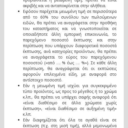
ακριβής και να ανταποκρίνεται στην αλήθεια.
Εφόσον παρέχεται μειωμένη τιμή σε περισσότερα
από το 60% του συνόλου των πωλούμενων
ειδών, θα πρέπει να αναγράφεται στην προθήκη
του καταστήματος και να γνωστοποιείται σε
οποιαδήποτε άλλη εμπορική επικοινωνία, το
παρεχόμενο ποσοστό έκπτωσης και στην
περίπτωση που υπάρχουν διαφορετικά ποσοστά
έκπτωσης, ανά κατηγορίες προϊόντων, θα πρέπει
να αναγράφεται το εύρος του παρεχόμενου
ποσοστού («από …. % έως …. %»). Σε κάθε άλλη
περίπτωση, θα αναγράφεται ότι οι εκπτώσεις
αφορούν επιλεγμένα είδη, με αναφορά στο
αντίστοιχο ποσοστό.
Εάν η μειωμένη τιμή ισχύει για συγκεκριμένο
τύπο προϊόντος, ως προς το μέγεθος ή το χρώμα
κ.λπ., θα πρέπει να υπάρχει σαφής αναφορά ότι
«είναι διαθέσιμο σε άλλα χρώματα χωρίς
έκπτωση», «είναι διαθέσιμο σε αυξημένη τιμή»
κ.λπ.
Εάν διαφημίζεται ότι όλα τα αγαθά είναι σε
έκπτωση (π.χ. στη μισή τιμή), αλλά μεμονωμένα