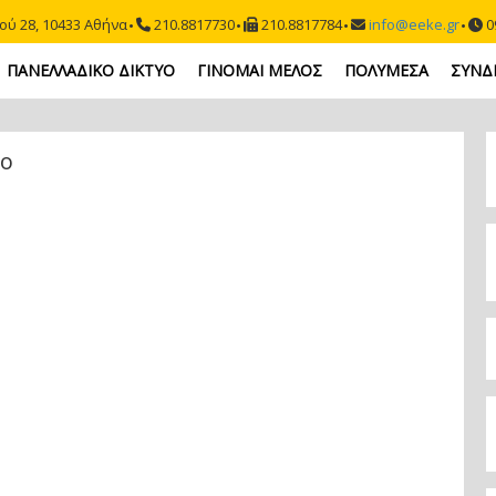
ού 28, 10433 Αθήνα
210.8817730
210.8817784
info@eeke.gr
09
ΠΑΝΕΛΛΑΔΙΚΟ ΔΙΚΤΥΟ
ΓΙΝΟΜΑΙ ΜΕΛΟΣ
ΠΟΛΥΜΕΣΑ
ΣΥΝΔ
το